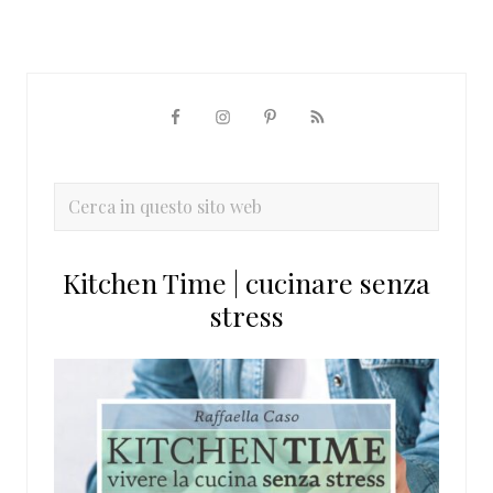
Barra
laterale
primaria
Cerca
in
questo
Kitchen Time | cucinare senza
sito
stress
web