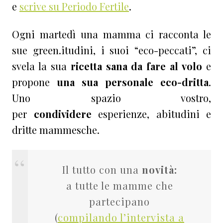
e
scrive su Periodo Fertile
.
Ogni martedì una mamma ci racconta le
sue green.itudini, i suoi “eco-peccati”, ci
svela la sua
ricetta sana da fare al volo
e
propone
una sua personale eco-dritta
.
U
no spazio vostro,
per
condividere
esperienze, abitudini e
dritte mammesche.
Il tutto con una
novità:
a tutte le mamme che
partecipano
(
compilando l’intervista a