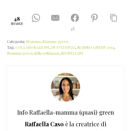
48
SHARES
48
Categoria:
Mamma
,
Mamme green
Tag:
COLLABORAZIONI
,
IN EVIDENZA
,
MAMMA GREEN 2014
,
Mamma green della settimana
,
MONELLINI
Info
Raffaella-mamma (quasi) green
Raffaella Caso
è la creatrice di