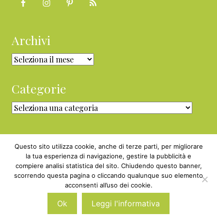
Archivi
Archivi
Categorie
Categorie
Questo sito utilizza cookie, anche di terze parti, per migliorare
la tua esperienza di navigazione, gestire la pubblicità e
compiere analisi statistica del sito. Chiudendo questo banner,
Copyright © 2010 - 2026 BabyGreen™ ·
scorrendo questa pagina o cliccando qualunque suo elemento
P.IVA 05829800969 · Webmaster
acconsenti all’uso dei cookie.
Nexnova.net
Ok
Leggi l'informativa