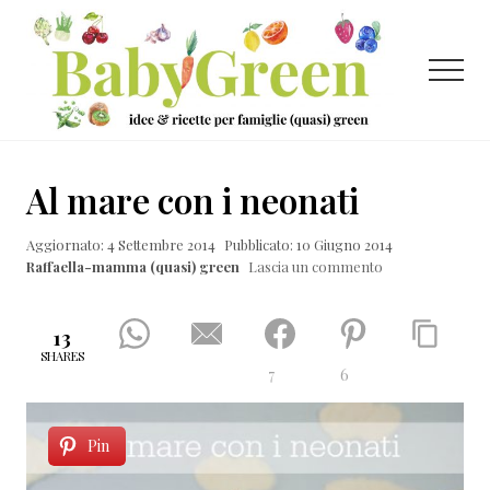
Menu
Passa
Passa
Passa
al
alla
al
contenuto
barra
piè
Menu
principale
laterale
di
primaria
pagina
Idee
e
Al mare con i neonati
ricette
Aggiornato: 4 Settembre 2014
Pubblicato: 10 Giugno 2014
per
Raffaella-mamma (quasi) green
Lascia un commento
famiglie
(quasi)
13
green
SHARES
7
6
Pin