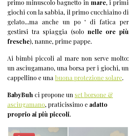
primo minuscolo bagnetto in
mare
, i primi
giochi con la sabbia, il primo cucchiaino di
gelato…ma anche un po ‘ di fatica per
gestirsi tra spiaggia (solo
nelle ore più
fresche
), nanne, prime pappe.
Ai bimbi piccoli al mare non serve molto:
un asciugamano, una borsa per i giochi, un
cappellino e una
buona protezione solare
.
BabyBuh
ci propone un
set borsone &
asciugamano
, praticissimo e
adatto
proprio ai più piccoli
.