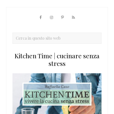
Barra
laterale
primaria
Cerca
in
questo
Kitchen Time | cucinare senza
sito
stress
web