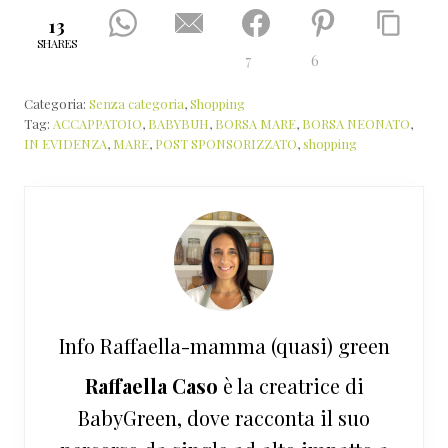
13
SHARES
7
6
Categoria:
Senza categoria
,
Shopping
Tag:
ACCAPPATOIO
,
BABYBUH
,
BORSA MARE
,
BORSA NEONATO
,
IN EVIDENZA
,
MARE
,
POST SPONSORIZZATO
,
shopping
Info
Raffaella-mamma (quasi) green
Raffaella Caso
è la creatrice di
BabyGreen, dove racconta il suo