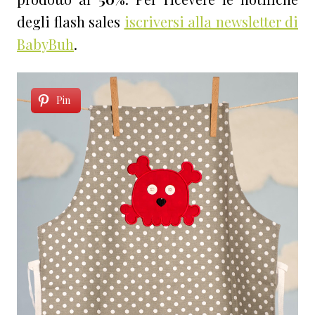
degli flash sales
iscriversi alla newsletter di
BabyBuh
.
Pin