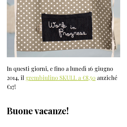
In questi giorni, e fino a lunedì 16 giugno
2014, il
grembiulino SKULL a €8,50
anziché
€17!
Buone vacanze!