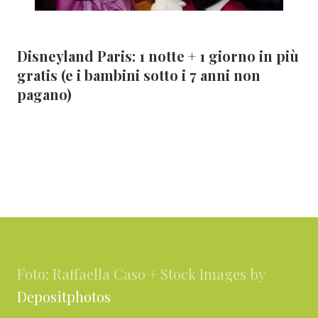
Disneyland Paris: 1 notte + 1 giorno in più
gratis (e i bambini sotto i 7 anni non
pagano)
Footer
Foto: Raffaella Caso + Stock Images by
Depositphotos