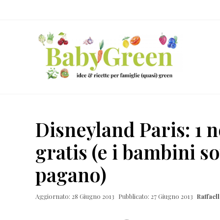
Skip
Passa
Passa
Passa
to
al
alla
al
right
contenuto
barra
piè
header
principale
laterale
di
navigation
primaria
pagina
Idee
e
Disneyland Paris: 1 n
ricette
gratis (e i bambini so
per
famiglie
pagano)
(quasi)
green
Aggiornato: 28 Giugno 2013
Pubblicato: 27 Giugno 2013
Raffae