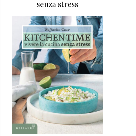
senza stress
web