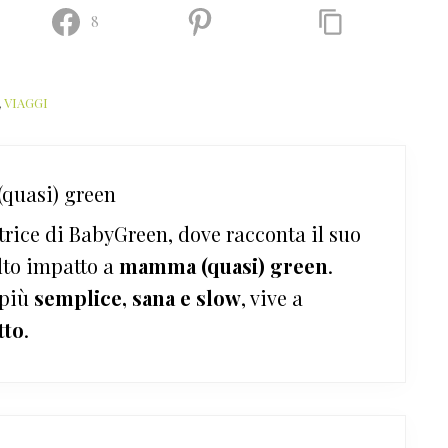
8
,
VIAGGI
quasi) green
trice di BabyGreen, dove racconta il suo
lto impatto a
mamma (quasi) green
.
 più
semplice, sana e slow
, vive a
tto
.