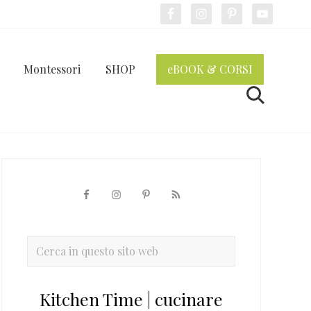
Bef
Hea
Montessori
SHOP
eBOOK & CORSI
Cerca
Barra
laterale
primaria
Cerca
in
questo
Kitchen Time | cucinare
sito