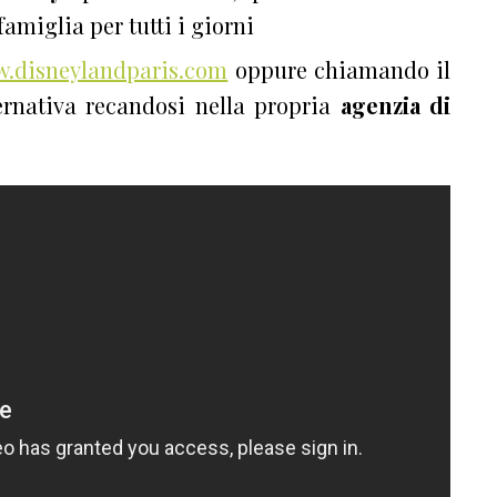
famiglia per tutti i giorni
.disneylandparis.com
oppure chiamando il
ternativa recandosi nella propria
agenzia di