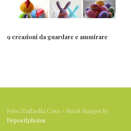
9 creazioni da guardare e ammirare
Footer
Foto: Raffaella Caso + Stock Images by
Depositphotos