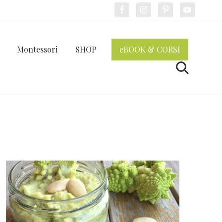
Bef
Hea
Montessori
SHOP
eBOOK & CORSI
Cerca