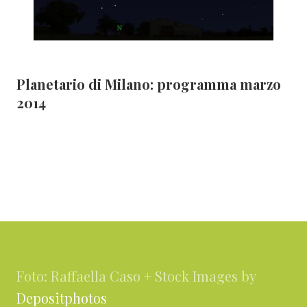
Planetario di Milano: programma marzo
2014
Footer
Foto: Raffaella Caso + Stock Images by
Depositphotos