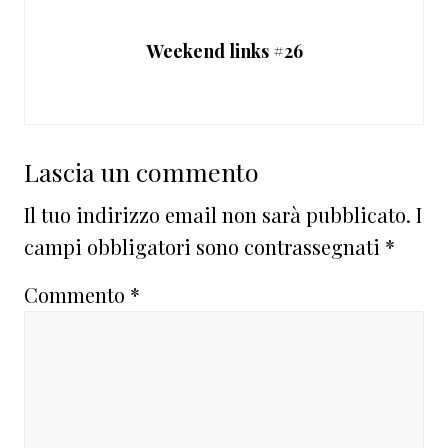
Weekend links #26
Interazioni
Lascia un commento
del
Il tuo indirizzo email non sarà pubblicato.
I
lettore
campi obbligatori sono contrassegnati
*
Commento
*