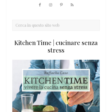
Barra
laterale
primaria
Cerca
in
questo
Kitchen Time | cucinare senza
sito
stress
web