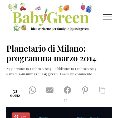
Menu
Passa
Passa
Passa
al
alla
al
contenuto
barra
piè
Menu
principale
laterale
di
primaria
pagina
Idee
e
Planetario di Milano:
ricette
programma marzo 2014
per
Aggiornato: 19 Febbraio 2014
Pubblicato: 19 Febbraio 2014
famiglie
Raffaella-mamma (quasi) green
Lascia un commento
(quasi)
green
32
SHARES
32
Pin