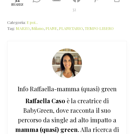
SHARES
32
Categoria:
E poi...
Tag:
MARZO
,
Milano
,
PIANE
,
PLANETARIO
,
TEMPO LIBERO
Info
Raffaella-mamma (quasi) green
Raffaella Caso
è la creatrice di
BabyGreen, dove racconta il suo
percorso da single ad alto impatto a
mamma (quasi) green
. Alla ricerca di