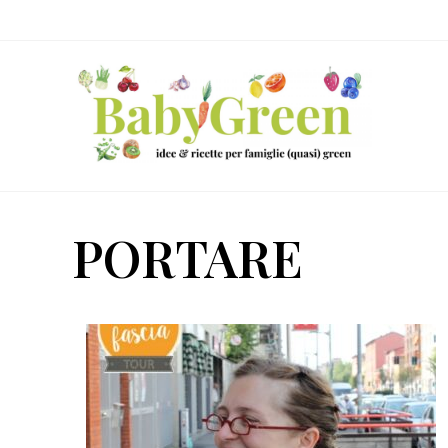
Skip
Passa
Passa
to
al
al
right
contenuto
piè
header
principale
di
navigation
pagina
Idee
e
PORTARE
ricette
per
famiglie
(quasi)
green