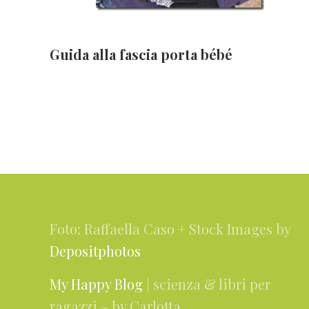
Guida alla fascia porta bébé
Footer
Foto: Raffaella Caso + Stock Images by
Depositphotos
My Happy Blog
| scienza & libri per
ragazzi – by Carlotta