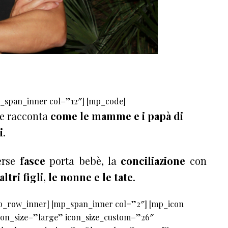
_span_inner col=”12″] [mp_code]
he racconta
come le mamme e i papà di
i
.
verse
fasce
porta bebè, la
conciliazione
con
altri figli, le
nonne e le tate
.
p_row_inner] [mp_span_inner col=”2″] [mp_icon
 icon_size=”large” icon_size_custom=”26″