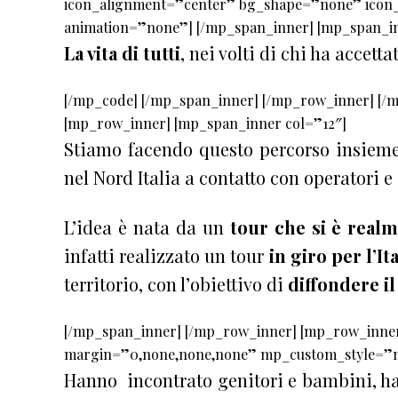
icon_alignment=”center” bg_shape=”none” icon_
animation=”none”] [/mp_span_inner] [mp_span_in
La vita di tutti
, nei volti di chi ha accetta
[/mp_code] [/mp_span_inner] [/mp_row_inner] [/
[mp_row_inner] [mp_span_inner col=”12″]
Stiamo facendo questo percorso insieme
nel Nord Italia a contatto con operatori e 
L’idea è nata da un
tour che si è realm
infatti realizzato un tour
in giro per l’Ita
territorio, con l’obiettivo di
diffondere il
[/mp_span_inner] [/mp_row_inner] [mp_row_inner
margin=”0,none,none,none” mp_custom_style=”m
Hanno incontrato genitori e bambini, han