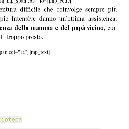
n] [mp_span col=”10″] [mp_code]
ntura difficile che coinvolge sempre più
pie Intensive danno un’ottima assistenza.
senza della mamma e del papà vicino
, con
ti troppo presto.
an col=”12″] [mp_text]
cioteca