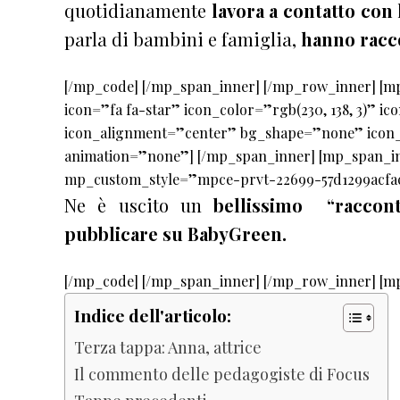
quotidianamente
lavora a contatto con 
parla di bambini e famiglia,
hanno racco
[/mp_code] [/mp_span_inner] [/mp_row_inner] [m
icon=”fa fa-star” icon_color=”rgb(230, 138, 3)” i
icon_alignment=”center” bg_shape=”none” icon_
animation=”none”] [/mp_span_inner] [mp_span_i
mp_custom_style=”mpce-prvt-22699-57d1299acfac
Ne è uscito un
bellissimo “raccont
pubblicare su BabyGreen.
[/mp_code] [/mp_span_inner] [/mp_row_inner] [m
Indice dell'articolo:
Terza tappa: Anna, attrice
Il commento delle pedagogiste di Focus