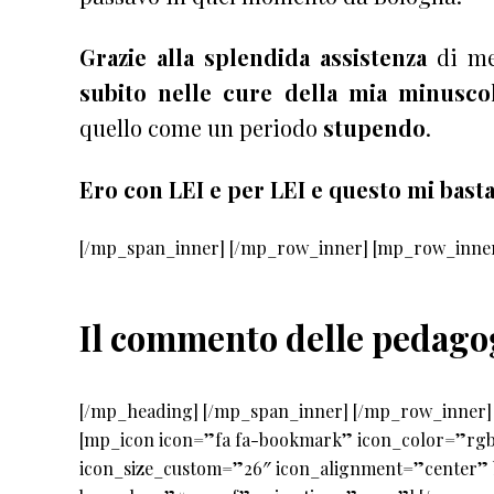
Grazie alla splendida assistenza
di me
subito nelle cure della mia minusco
quello come un periodo
stupendo
.
Ero
con LEI e per LEI e questo mi basta
[/mp_span_inner] [/mp_row_inner] [mp_row_inner
Il commento delle pedagog
[/mp_heading] [/mp_span_inner] [/mp_row_inner]
[mp_icon icon=”fa fa-bookmark” icon_color=”rgb(2
icon_size_custom=”26″ icon_alignment=”center”