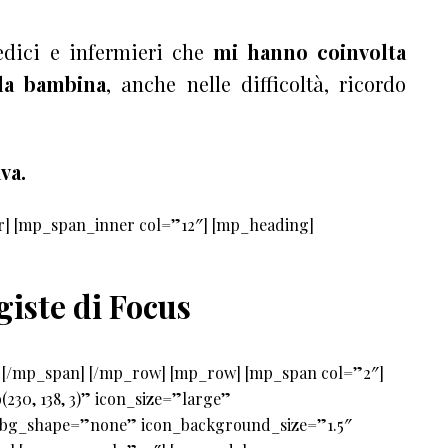
dici e infermieri che
mi hanno coinvolta
la bambina
, anche nelle difficoltà, ricordo
va.
] [mp_span_inner col=”12″] [mp_heading]
iste di Focus
 [/mp_span] [/mp_row] [mp_row] [mp_span col=”2″]
30, 138, 3)” icon_size=”large”
 bg_shape=”none” icon_background_size=”1.5″