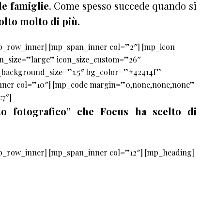
le famiglie
. Come
spesso succede quando si
lto molto di più.
p_row_inner] [mp_span_inner col=”2″] [mp_icon
con_size=”large” icon_size_custom=”26″
background_size=”1.5″ bg_color=”#42414f”
nner col=”10″] [mp_code margin=”0,none,none,none”
7″]
o fotografico” che Focus ha scelto di
p_row_inner] [mp_span_inner col=”12″] [mp_heading]