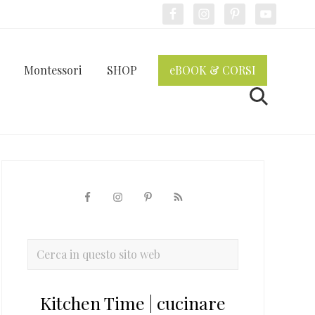
Bef
Hea
Montessori
SHOP
eBOOK & CORSI
Cerca
Barra
laterale
primaria
Cerca
in
questo
Kitchen Time | cucinare
sito