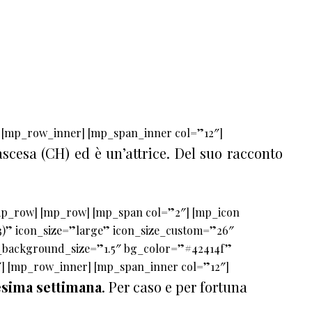
 [mp_row_inner] [mp_span_inner col=”12″]
ascesa (CH) ed è un’attrice.
Del suo racconto
mp_row] [mp_row] [mp_span col=”2″] [mp_icon
 3)” icon_size=”large” icon_size_custom=”26″
background_size=”1.5″ bg_color=”#42414f”
] [mp_row_inner] [mp_span_inner col=”12″]
sima settimana
. Per caso e per fortuna