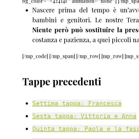
bg_color=”#42414f” animation=”none”] [/mp_spa
Nascere prima del tempo è un’avve
bambini e genitori. Le nostre Tera
Niente però può sostituire la pre
costanza e pazienza, a quei piccoli na
[/mp_code] [/mp_span] [/mp_row] [mp_row] [mp_sp
Tappe precedenti
Settima tappa: Francesca
Sesta tappa: Vittoria e Anna
Quinta tappa: Paola e la fas