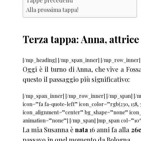
Tappe precedenti
Alla prossima tappa!
Terza tappa: Anna, attrice
[/mp_heading] [/mp_span_inner] [/mp_row_inner]
Oggi è il turno di Anna, che vive a Foss
questo il passaggio più significativo:
[/mp_span_inner] [/mp_row_inner] [/mp_span] [/
icon=”fa fa-quote-left” icon_color=”rgb(230, 138,
icon_alignment=”center” bg_shape=”none” icon_
animation=”none”] [/mp_span] [mp_span col=”10″
La mia Susanna è
nata
16 anni fa alla
26e
passavo in quel momento da Bologna.