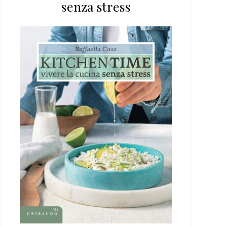
senza stress
web