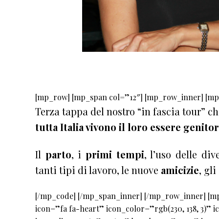
[mp_row] [mp_span col=”12″] [mp_row_inner] [mp
Terza tappa del nostro “in fascia tour” c
tutta Italia vivono il loro essere genitor
Il
parto
, i
primi tempi
, l’uso delle di
tanti tipi di lavoro, le nuove
amicizie
, gli
[/mp_code] [/mp_span_inner] [/mp_row_inner] [m
icon=”fa fa-heart” icon_color=”rgb(230, 138, 3)”