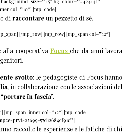
background_size=”1.5″ bg_color=”#42414f”
ner col=”10″] [mp_code]
to di
raccontare
un pezzetto di sé.
mp_span] [/mp_row] [mp_row] [mp_span col=”12″]
 alla cooperativa
Focus
che da anni lavora
genitori.
ente svolto
: l
e pedagogiste di Focus hanno
lia
, in collaborazione con le associazioni del
 “portare in fascia”.
] [mp_span_inner col=”12″] [mp_code
pce-prvt-22699-57d12684cf91c”]
no raccolto le esperienze e le fatiche di chi