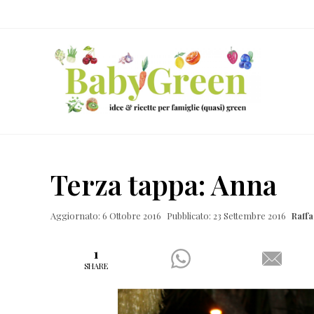
Skip
Passa
Passa
Passa
to
al
alla
al
right
contenuto
barra
piè
header
principale
laterale
di
navigation
primaria
pagina
Idee
e
Terza tappa: Anna
ricette
per
Aggiornato: 6 Ottobre 2016
Pubblicato: 23 Settembre 2016
Raff
famiglie
(quasi)
1
SHARE
green