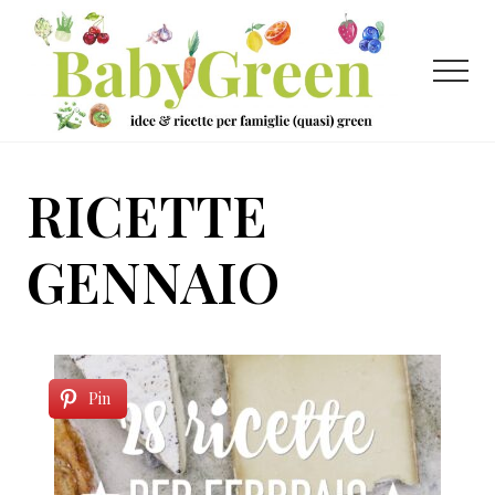
Menu
Passa
Passa
al
al
contenuto
piè
Menu
principale
di
pagina
Idee
e
RICETTE
ricette
per
GENNAIO
famiglie
(quasi)
green
Pin