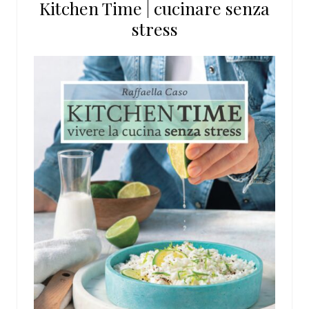
Kitchen Time | cucinare senza
sito
stress
web