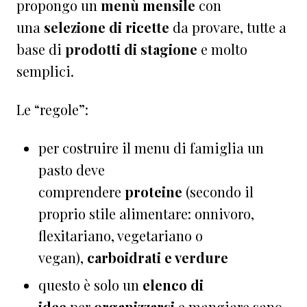
propongo un
menù mensile
con
una
selezione di ricette
da provare, tutte a
base di
prodotti di stagione
e molto
semplici.
Le “regole”:
per costruire il menu di famiglia un
pasto deve
comprendere
proteine
(secondo il
proprio stile alimentare: onnivoro,
flexitariano, vegetariano o
vegan),
carboidrati e verdure
questo è solo un
elenco di
idee
per
organizzarsi
e mangiare sano.