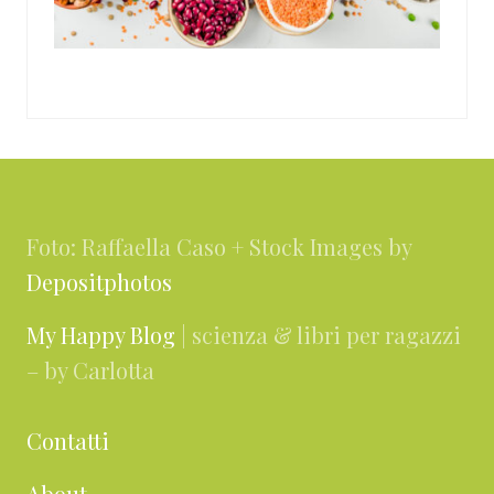
Footer
Foto: Raffaella Caso + Stock Images by
Depositphotos
My Happy Blog
| scienza & libri per ragazzi
– by Carlotta
Contatti
About