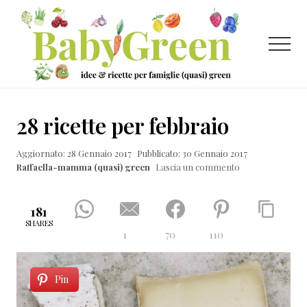
Menu
Passa
Passa
Passa
al
alla
al
contenuto
barra
piè
Menu
principale
laterale
di
primaria
pagina
Idee
e
28 ricette per febbraio
ricette
Aggiornato: 28 Gennaio 2017
Pubblicato: 30 Gennaio 2017
per
Raffaella-mamma (quasi) green
Lascia un commento
famiglie
(quasi)
181
green
SHARES
1
70
110
Pin