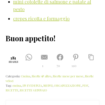
mini cotolette di salmone e patate al
pesto
crepes ricotta e formaggio
Buon appetito!
181
SHARES
1
70
110
Categoria:
Cucina
,
Ricette & altro
,
Ricette mese per mese
,
Ricette
veloci
Tag:
cucina
,
IN EVIDENZA
,
MENU
,
ORGANIZZAZIONE
,
PDF
,
RICETTE
,
RICETTE GENNAIO