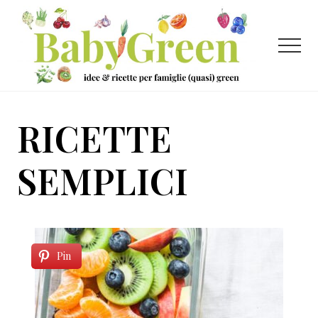
Menu
Passa
Passa
al
al
contenuto
piè
Menu
principale
di
pagina
Idee
e
RICETTE
ricette
per
SEMPLICI
famiglie
(quasi)
green
Pin