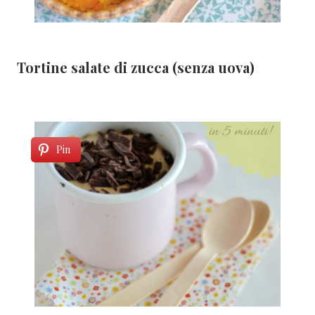
Tortine salate di zucca (senza uova)
Pin