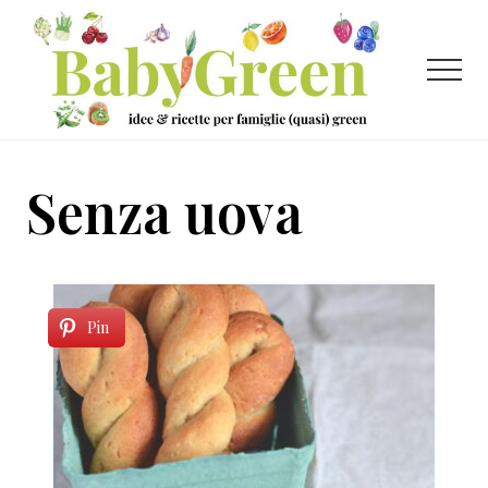
Menu
Passa
Passa
al
al
contenuto
piè
Menu
principale
di
pagina
Idee
e
Senza uova
ricette
per
famiglie
(quasi)
Pin
green