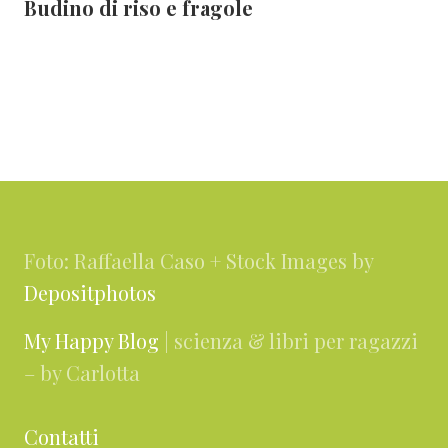
Budino di riso e fragole
Footer
Foto: Raffaella Caso + Stock Images by
Depositphotos
My Happy Blog
| scienza & libri per ragazzi
– by Carlotta
Contatti