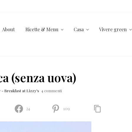
About
Ricette & Menu
Casa
Vivere green
ca (senza uova)
 - Breakfast at Lizzy's
4 commenti
24
109