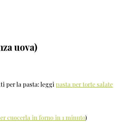
enza uova)
i per la pasta: leggi
pasta per torte salate
er cuocerla in forno in 1 minuto
)