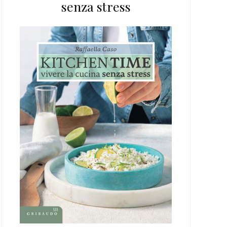
senza stress
web