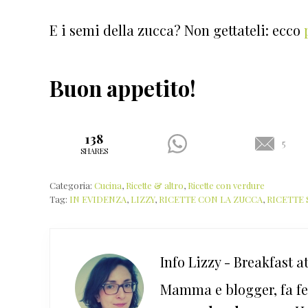
E i semi della zucca? Non gettateli: ecco
Buon appetito!
138
5
SHARES
Categoria:
Cucina
,
Ricette & altro
,
Ricette con verdure
Tag:
IN EVIDENZA
,
LIZZY
,
RICETTE CON LA ZUCCA
,
RICETTE 
Info
Lizzy - Breakfast at
Mamma e blogger, fa fe