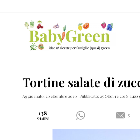
Skip
Passa
Passa
Passa
to
al
alla
al
right
contenuto
barra
piè
header
principale
laterale
di
navigation
primaria
pagina
Idee
e
Tortine salate di zuc
ricette
per
Aggiornato: 2 Settembre 2020
Pubblicato: 25 Ottobre 2016
Lizzy
famiglie
(quasi)
138
5
SHARES
green