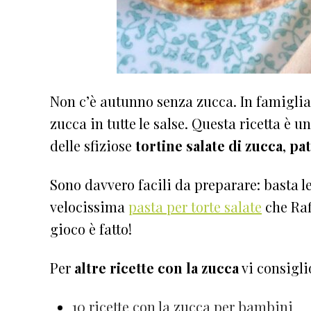
Non c’è autunno senza zucca. In famigli
zucca in tutte le salse. Questa ricetta è 
delle sfiziose
tortine salate di zucca
,
pat
Sono davvero facili da preparare: basta le
velocissima
pasta per torte salate
che Raf
gioco è fatto!
Per
altre
ricette con la zucca
vi consigli
10 ricette con la zucca per bambini