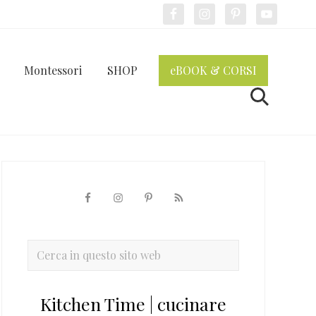
Bef
Hea
Montessori
SHOP
eBOOK & CORSI
Cerca
Barra
laterale
primaria
Cerca
in
questo
Kitchen Time | cucinare
sito