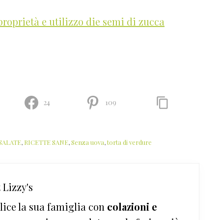
proprietà e utilizzo die semi di zucca
24
109
SALATE
,
RICETTE SANE
,
Senza uova
,
torta di verdure
 Lizzy's
lice la sua famiglia con
colazioni e