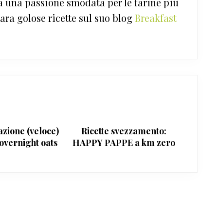
a una passione smodata per le farine più
ara golose ricette sul suo blog
Breakfast
azione (veloce)
Ricette svezzamento:
 overnight oats
HAPPY PAPPE a km zero