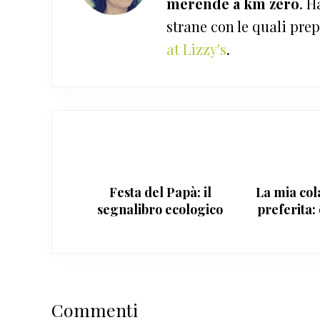
merende a km zero
. H
strane con le quali prep
at Lizzy's
.
Festa del Papà: il
La mia col
segnalibro ecologico
preferita:
Interazioni
Commenti
del