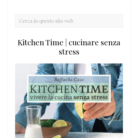
laterale
primaria
Cerca
in
questo
Kitchen Time | cucinare senza
sito
stress
web