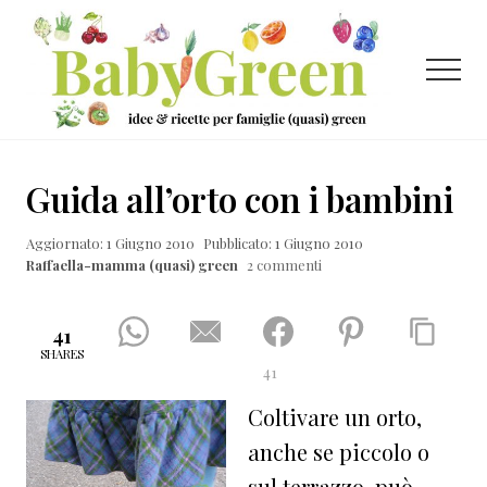
Menu
Passa
Passa
Passa
al
alla
al
contenuto
barra
piè
Menu
principale
laterale
di
primaria
pagina
Idee
e
Guida all’orto con i bambini
ricette
Aggiornato: 1 Giugno 2010
Pubblicato: 1 Giugno 2010
per
Raffaella-mamma (quasi) green
2 commenti
famiglie
(quasi)
41
green
SHARES
41
Coltivare un orto,
anche se piccolo o
sul terrazzo, può