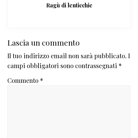
Ragù di lenticchie
Interazioni
Lascia un commento
del
Il tuo indirizzo email non sarà pubblicato.
I
lettore
campi obbligatori sono contrassegnati
*
Commento
*