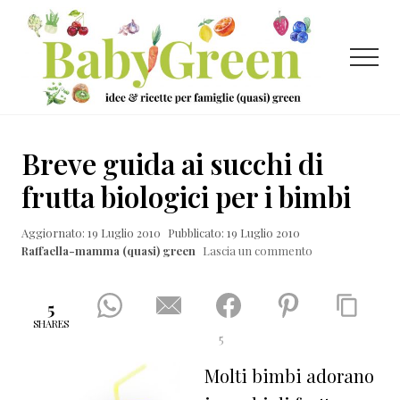
Menu
Passa
Passa
Passa
al
alla
al
contenuto
barra
piè
Menu
principale
laterale
di
primaria
pagina
Idee
e
Breve guida ai succhi di
ricette
frutta biologici per i bimbi
per
Aggiornato: 19 Luglio 2010
Pubblicato: 19 Luglio 2010
famiglie
Raffaella-mamma (quasi) green
Lascia un commento
(quasi)
green
5
SHARES
5
Molti bimbi adorano