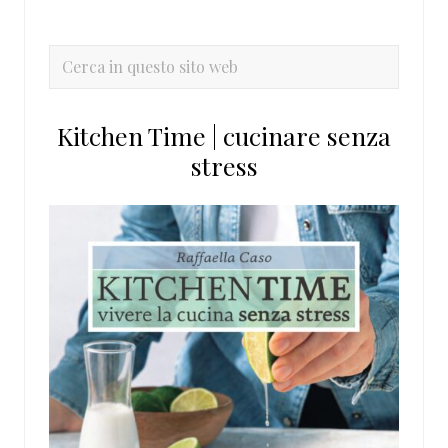
laterale
primaria
Cerca
in
questo
Kitchen Time | cucinare senza
sito
stress
web