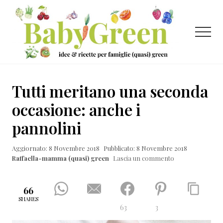
Menu
Passa
Passa
Passa
al
alla
al
contenuto
barra
piè
Menu
principale
laterale
di
primaria
pagina
Idee
e
Tutti meritano una seconda
ricette
occasione: anche i
per
pannolini
famiglie
(quasi)
Aggiornato: 8 Novembre 2018
Pubblicato: 8 Novembre 2018
Raffaella-mamma (quasi) green
Lascia un commento
green
66
SHARES
63
3