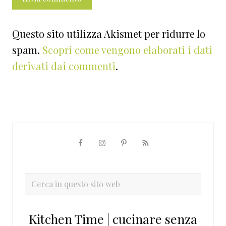
Questo sito utilizza Akismet per ridurre lo
spam.
Scopri come vengono elaborati i dati
derivati dai commenti
.
Barra
laterale
primaria
Cerca
in
questo
Kitchen Time | cucinare senza
sito