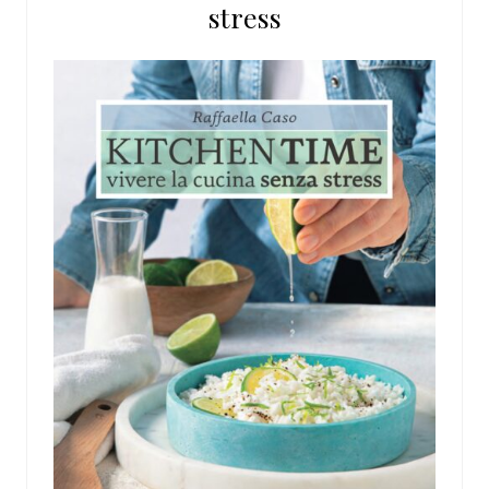
stress
web