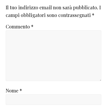
del
Il tuo indirizzo email non sarà pubblicato.
I
lettore
campi obbligatori sono contrassegnati
*
Commento
*
Nome
*