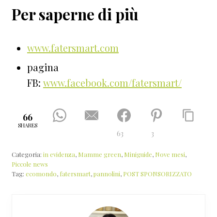
Per saperne di più
www.fatersmart.com
pagina
FB:
www.facebook.com/fatersmart/
66
SHARES
63
3
Categoria:
in evidenza
,
Mamme green
,
Miniguide
,
Nove mesi
,
Piccole news
Tag:
ecomondo
,
fatersmart
,
pannolini
,
POST SPONSORIZZATO