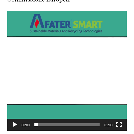
Video
Player
00:00
01:00