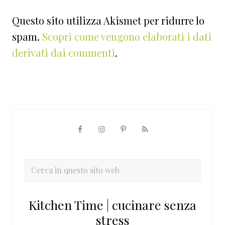
Questo sito utilizza Akismet per ridurre lo
spam.
Scopri come vengono elaborati i dati
derivati dai commenti
.
Barra
laterale
primaria
Cerca
in
questo
Kitchen Time | cucinare senza
sito
stress
web