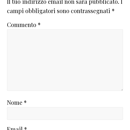
del
Il tuo indirizzo email non sarà pubblicato.
I
lettore
campi obbligatori sono contrassegnati
*
Commento
*
Nome
*
Email
*