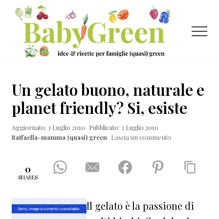
Menu
Passa
Passa
Passa
al
alla
al
contenuto
barra
piè
Menu
principale
laterale
di
primaria
pagina
Idee
e
Un gelato buono, naturale e
ricette
planet friendly? Si, esiste
per
Aggiornato: 3 Luglio 2010
Pubblicato: 3 Luglio 2010
famiglie
Raffaella-mamma (quasi) green
Lascia un commento
(quasi)
green
0
SHARES
Il gelato è la passione di