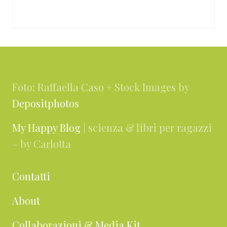
Footer
Foto: Raffaella Caso + Stock Images by
Depositphotos
My Happy Blog
| scienza & libri per ragazzi
– by Carlotta
Contatti
About
Collaborazioni & Media Kit