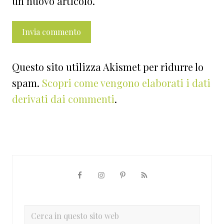
un nuovo articolo.
Questo sito utilizza Akismet per ridurre lo
spam.
Scopri come vengono elaborati i dati
derivati dai commenti
.
Barra
laterale
primaria
Cerca
in