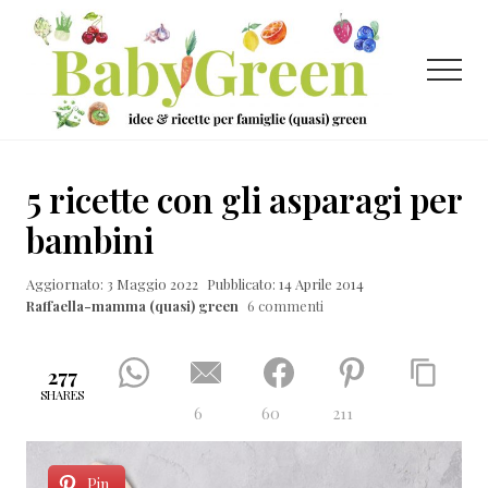
Menu
Passa
Passa
Passa
al
alla
al
contenuto
barra
piè
Menu
principale
laterale
di
primaria
pagina
Idee
e
5 ricette con gli asparagi per
ricette
bambini
per
Aggiornato: 3 Maggio 2022
Pubblicato: 14 Aprile 2014
famiglie
Raffaella-mamma (quasi) green
6 commenti
(quasi)
green
277
SHARES
6
60
211
Pin