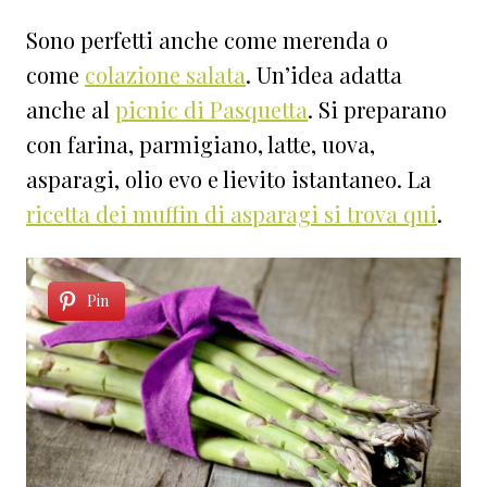
Sono perfetti anche come merenda o
come
colazione salata
. Un’idea adatta
anche al
picnic di Pasquetta
. Si preparano
con farina, parmigiano, latte, uova,
asparagi, olio evo e lievito istantaneo. La
ricetta dei muffin di asparagi si trova qui
.
Pin