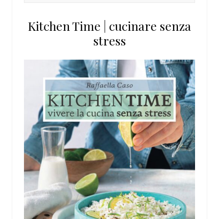
questo
Kitchen Time | cucinare senza
sito
stress
web