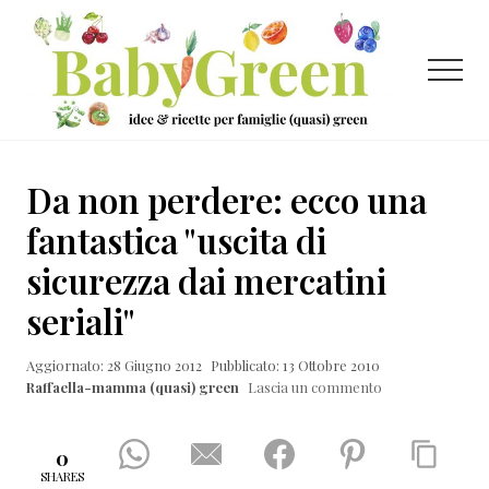
Menu
Passa
Passa
Passa
al
alla
al
contenuto
barra
piè
Menu
principale
laterale
di
primaria
pagina
Idee
e
Da non perdere: ecco una
ricette
fantastica "uscita di
per
sicurezza dai mercatini
famiglie
seriali"
(quasi)
green
Aggiornato: 28 Giugno 2012
Pubblicato: 13 Ottobre 2010
Raffaella-mamma (quasi) green
Lascia un commento
0
SHARES