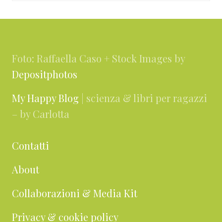
Footer
Foto: Raffaella Caso + Stock Images by
Depositphotos
My Happy Blog
| scienza & libri per ragazzi
– by Carlotta
Contatti
About
Collaborazioni & Media Kit
Privacy & cookie policy