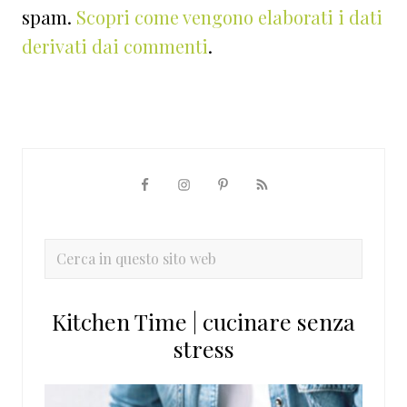
spam.
Scopri come vengono elaborati i dati
derivati dai commenti
.
Barra
laterale
primaria
Cerca
in
questo
Kitchen Time | cucinare senza
sito
stress
web