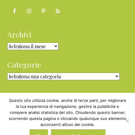
Archivi
Archivi
Categorie
Categorie
Questo sito utilizza cookie, anche di terze parti, per migliorare
la tua esperienza di navigazione, gestire la pubblicità e
compiere analisi statistica del sito. Chiudendo questo banner,
Copyright © 2010 - 2026 BabyGreen™ ·
scorrendo questa pagina o cliccando qualunque suo elemento
P.IVA 05829800969 · Webmaster
acconsenti all’uso dei cookie.
Nexnova.net