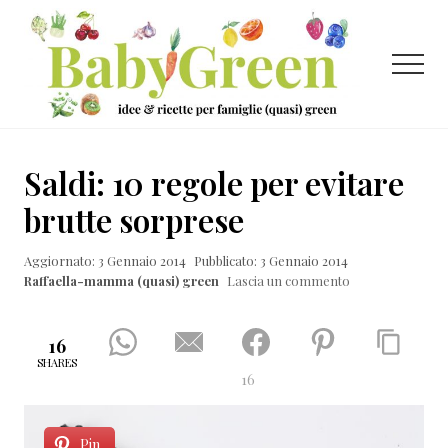
Menu
Passa
Passa
Passa
al
alla
al
contenuto
barra
piè
Menu
principale
laterale
di
primaria
pagina
Idee
e
Saldi: 10 regole per evitare
ricette
brutte sorprese
per
Aggiornato: 3 Gennaio 2014
Pubblicato: 3 Gennaio 2014
famiglie
Raffaella-mamma (quasi) green
Lascia un commento
(quasi)
green
16
SHARES
16
Pin