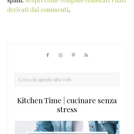
derivati dai commenti
.
Barra
laterale
primaria
Cerca
in
questo
Kitchen Time | cucinare senza
sito
stress
web