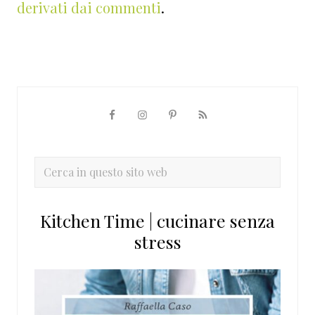
derivati dai commenti
.
Barra
laterale
primaria
Cerca
in
questo
Kitchen Time | cucinare senza
sito
stress
web