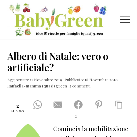
Menu
Passa
Passa
Passa
al
alla
al
contenuto
barra
piè
Menu
principale
laterale
di
primaria
pagina
Idee
e
Albero di Natale: vero o
ricette
artificiale?
per
Aggiornato: 11 Novembre 2019
Pubblicato: 18 Novembre 2010
famiglie
Raffaella-mamma (quasi) green
2 commenti
(quasi)
green
2
SHARES
2
Comincia la mobilitazione