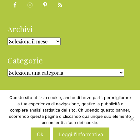
Archivi
Archivi
Categorie
Categorie
Questo sito utilizza cookie, anche di terze parti, per migliorare
la tua esperienza di navigazione, gestire la pubblicità e
compiere analisi statistica del sito. Chiudendo questo banner,
Copyright © 2010 - 2026 BabyGreen™ ·
scorrendo questa pagina o cliccando qualunque suo elemento
P.IVA 05829800969 · Webmaster
acconsenti all’uso dei cookie.
Nexnova.net
Ok
Leggi l'informativa