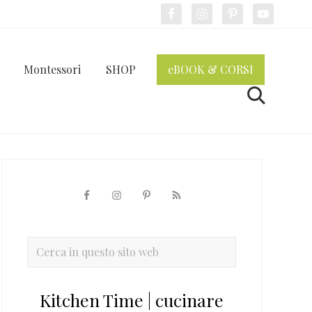
Bef
Hea
Montessori
SHOP
eBOOK & CORSI
Cerca
Barra
laterale
primaria
Cerca
in
questo
Kitchen Time | cucinare
sito