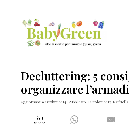
Skip
Passa
Passa
Passa
to
al
alla
al
right
contenuto
barra
piè
header
principale
laterale
di
navigation
primaria
pagina
Idee
e
Decluttering: 5 consi
ricette
organizzare l’armad
per
famiglie
Aggiornato: 9 Ottobre 2014
Pubblicato: 1 Ottobre 2013
Raffaell
(quasi)
green
573
1
SHARES