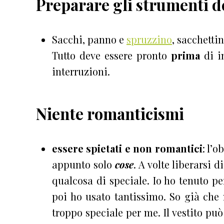
Preparare gli strumenti d
Sacchi, panno e
spruzzino
, sacchetti
Tutto deve essere pronto
prima
di in
interruzioni.
Niente romanticismi
essere spietati e non romantici
: l’o
appunto solo
cose
. A volte liberarsi d
qualcosa di speciale. Io ho tenuto per
poi ho usato tantissimo. So già che
troppo speciale per me. Il vestito può