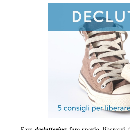
Fare
decluttering
: fare spazio, liberarsi 