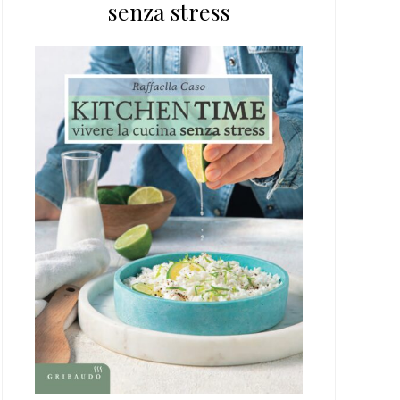
senza stress
web