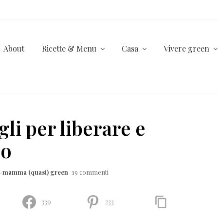
About
Ricette & Menu
Casa
Vivere green
gli per liberare e
io
a-mamma (quasi) green
19 commenti
339
233