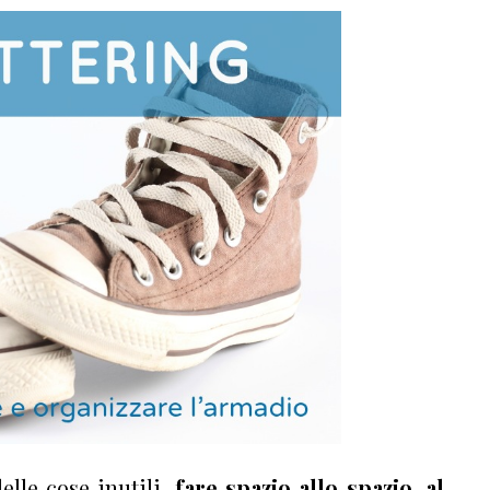
delle cose inutili,
fare spazio allo spazio, al