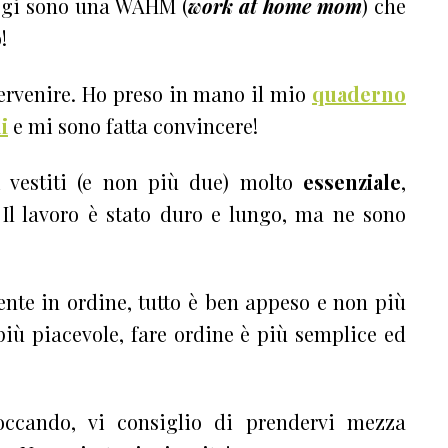
oggi sono una WAHM (
work at home mom
) che
o
!
tervenire. Ho preso in mano il mio
quaderno
i
e mi sono fatta convincere!
 vestiti (e non più due) molto
essenziale
,
 Il lavoro è stato duro e lungo, ma ne sono
nte in ordine, tutto è ben appeso e non più
 più piacevole, fare ordine è più semplice ed
occando, vi consiglio di prendervi mezza