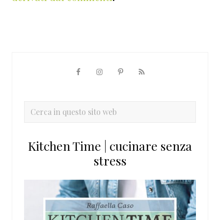
Barra
laterale
primaria
Cerca
in
questo
Kitchen Time | cucinare senza
sito
stress
web