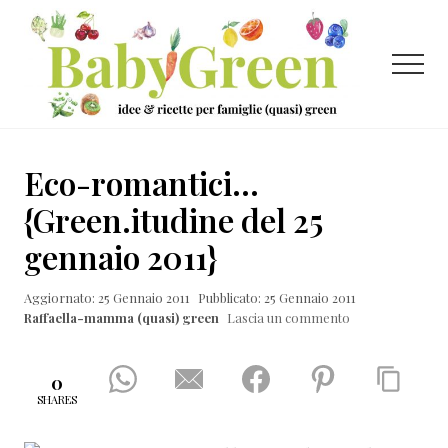
Menu
Passa
Passa
Passa
al
alla
al
contenuto
barra
piè
Menu
principale
laterale
di
primaria
pagina
Idee
e
Eco-romantici…
ricette
{Green.itudine del 25
per
gennaio 2011}
famiglie
(quasi)
Aggiornato: 25 Gennaio 2011
Pubblicato: 25 Gennaio 2011
Raffaella-mamma (quasi) green
Lascia un commento
green
0
SHARES