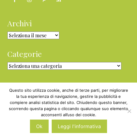
Archivi
Archivi
Categorie
Categorie
Questo sito utilizza cookie, anche di terze parti, per migliorare
la tua esperienza di navigazione, gestire la pubblicità e
compiere analisi statistica del sito. Chiudendo questo banner,
Copyright © 2010 - 2026 BabyGreen™ ·
scorrendo questa pagina o cliccando qualunque suo elemento
P.IVA 05829800969 · Webmaster
acconsenti all’uso dei cookie.
Nexnova.net
Ok
Leggi l'informativa