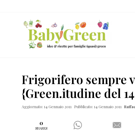
Skip
Passa
Passa
Passa
to
al
alla
al
right
contenuto
barra
piè
header
principale
laterale
di
navigation
primaria
pagina
Idee
e
Frigorifero sempre 
ricette
{Green.itudine del 14
per
famiglie
Aggiornato: 14 Gennaio 2011
Pubblicato: 14 Gennaio 2011
Raffa
(quasi)
green
0
SHARES