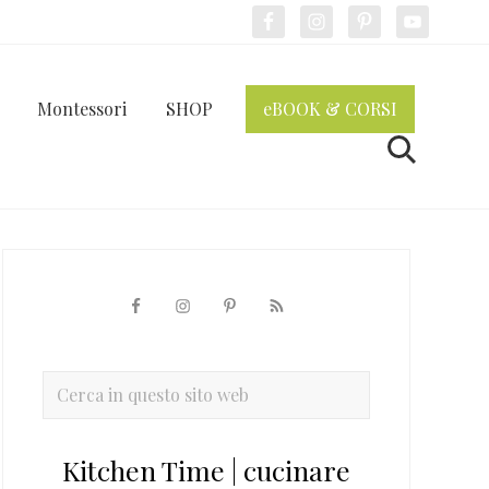
Bef
Hea
Montessori
SHOP
eBOOK & CORSI
Cerca
Barra
laterale
primaria
Cerca
in
questo
Kitchen Time | cucinare
sito