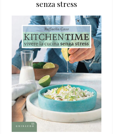
senza stress
web