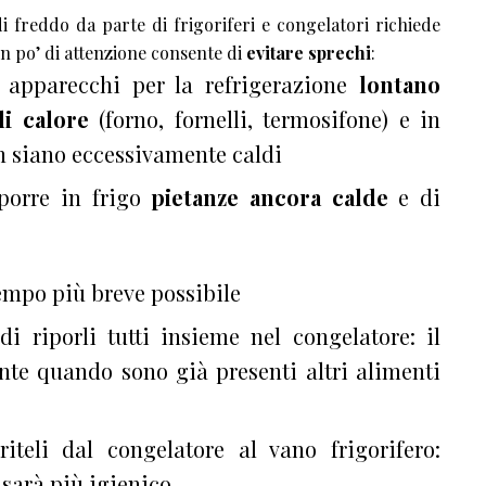
 freddo da parte di frigoriferi e congelatori richiede
n po’ di attenzione consente di
evitare sprechi
:
i apparecchi per la refrigerazione
lontano
di calore
(forno, fornelli, termosifone) e in
n siano eccessivamente caldi
porre in frigo
pietanze ancora calde
e di
tempo più breve possibile
di riporli tutti insieme nel congelatore: il
te quando sono già presenti altri alimenti
riteli dal congelatore al vano frigorifero:
sarà più igienico