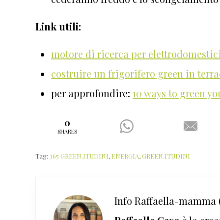
Link utili:
motore di ricerca per elettrodomestici
costruire un frigorifero green in terr
per approfondire:
10 ways to green yo
0
SHARES
Tag:
365 GREEN.ITUDINI
,
ENERGIA
,
GREEN.ITUDINI
Info
Raffaella-mamma (