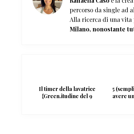
Raffaella Caso
è la crea
percorso da single ad a
Alla ricerca di una vita
Milano, nonostante tu
Il timer della lavatrice
5 (sempl
{Green.itudine del 9
avere un
maggio 2011}
Interazioni