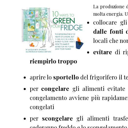
La produzione di
molta energia. U
collocare gl
dalle fonti 
locali che no
evitare
di ri
riempirlo troppo
aprire lo
sportello
del frigorifero il 
per
congelare
gli alimenti evitate 
congelamento avviene più rapidamen
congelati
per
scongelare
gli alimenti trasfe
cederanno freddo e lo scongelamento 