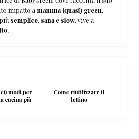
trice di BabyGreen, dove racconta il suo
lto impatto a
mamma (quasi) green
.
 più
semplice, sana e slow
, vive a
tto
.
ici) modi per
Come riutilizzare il
a cucina più
lettino
sana