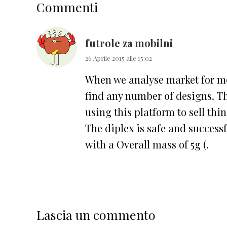
Commenti
del
lettore
futrole za mobilni
26 Aprile 2015 alle 15:02
When we analyse market for mo
find any number of designs. Th
using this platform to sell thin
The diplex is safe and successf
with a Overall mass of 5g (.
Lascia un commento