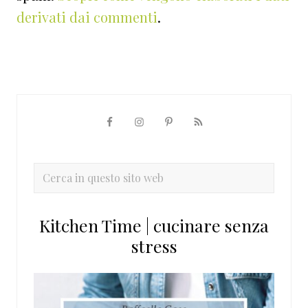
derivati dai commenti
.
Barra
laterale
primaria
Cerca
in
questo
Kitchen Time | cucinare senza
sito
stress
web