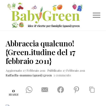
Menu
Passa
Passa
Passa
al
alla
al
contenuto
barra
piè
Menu
principale
laterale
di
primaria
pagina
Idee
e
Abbraccia qualcuno!
ricette
{Green.itudine del 17
per
febbraio 2011}
famiglie
(quasi)
Aggiornato: 17 Febbraio 2011
Pubblicato: 17 Febbraio 2011
Raffaella-mamma (quasi) green
1 commento
green
0
SHARES