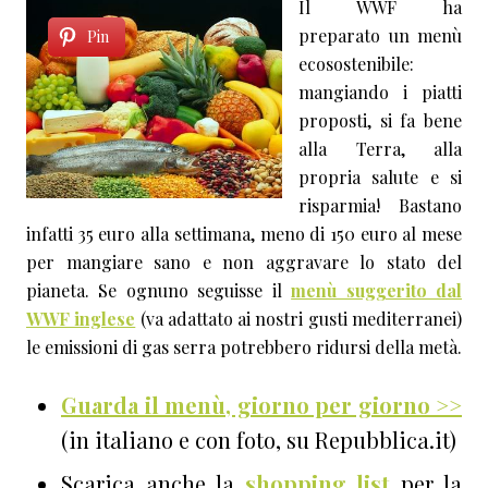
Il WWF ha
preparato un menù
Pin
ecosostenibile:
mangiando i piatti
proposti, si fa bene
alla Terra, alla
propria salute e si
risparmia! Bastano
infatti 35 euro alla settimana, meno di 150 euro al mese
per mangiare sano e non aggravare lo stato del
pianeta. Se ognuno seguisse il
menù suggerito dal
WWF inglese
(va adattato ai nostri gusti mediterranei)
le emissioni di gas serra potrebbero ridursi della metà.
Guarda il menù, giorno per giorno >>
(in italiano e con foto, su Repubblica.it)
Scarica anche la
shopping list
per la