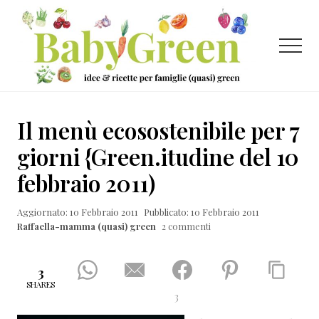
Menu
Passa
Passa
Passa
al
alla
al
contenuto
barra
piè
Menu
principale
laterale
di
primaria
pagina
Idee
e
Il menù ecosostenibile per 7
ricette
giorni {Green.itudine del 10
per
febbraio 2011)
famiglie
(quasi)
Aggiornato: 10 Febbraio 2011
Pubblicato: 10 Febbraio 2011
Raffaella-mamma (quasi) green
2 commenti
green
3
SHARES
3