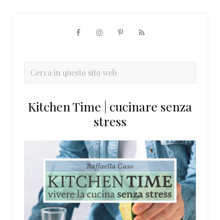
Barra
laterale
primaria
Cerca
in
questo
Kitchen Time | cucinare senza
sito
stress
web