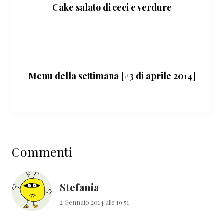
Cake salato di ceci e verdure
Menu della settimana [#3 di aprile 2014]
Interazioni
Commenti
del
lettore
Stefania
2 Gennaio 2014 alle 19:51