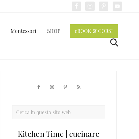
Bef
Hea
Montessori
SHOP
eBOOK & CORSI
Cerca
Barra
laterale
primaria
Cerca
in
questo
Kitchen Time | cucinare
sito