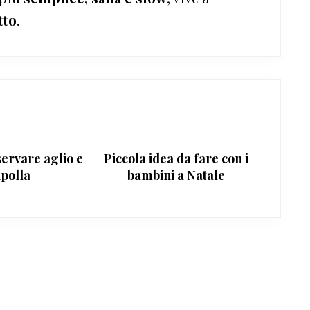
tto
.
ervare aglio e
Piccola idea da fare con i
ipolla
bambini a Natale