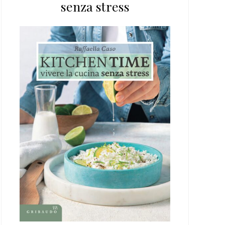
senza stress
web