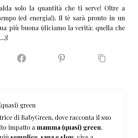
alda solo la quantità che ti serve! Oltre a
mpo (ed energia!). Il tè sarà pronto in un
qua più buona (diciamo la verità: quella che
e…)!
quasi) green
trice di BabyGreen, dove racconta il suo
lto impatto a
mamma (quasi) green
.
 più
semplice, sana e slow
, vive a