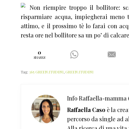
Non riempire troppo il bollitore: sc
risparmiare acqua, impiegherai meno te
attimo, e il prossimo tè lo farai con ac
resta ore nel bollitore sa un po’ di calcar
0
SHARES
Tag:
365 GREEN.ITUDINI
,
GREEN.ITUDINI
Info
Raffaella-mamma (
Raffaella Caso
è la crea
percorso da single ad a
Alla ricerca di una vita