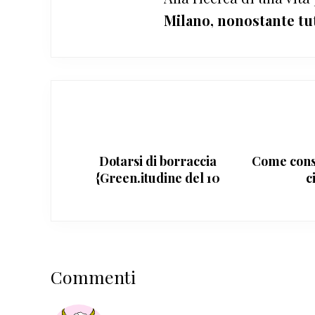
Milano, nonostante tu
Dotarsi di borraccia
Come cons
{Green.itudine del 10
c
gennaio 2011}
Interazioni
Commenti
del
lettore