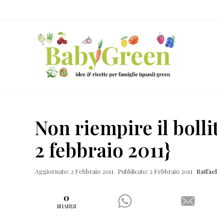
Skip
Passa
Passa
Passa
to
al
alla
al
right
contenuto
barra
piè
header
principale
laterale
di
navigation
primaria
pagina
Idee
e
Non riempire il bolli
ricette
2 febbraio 2011}
per
famiglie
Aggiornato: 2 Febbraio 2011
Pubblicato: 2 Febbraio 2011
Raffae
(quasi)
green
0
SHARES