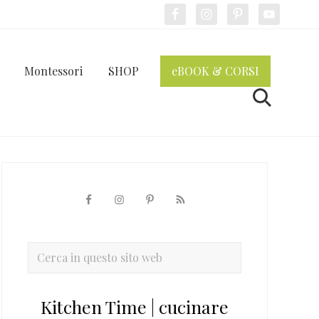
Bef
Hea
Montessori
SHOP
eBOOK & CORSI
Cerca
Barra
laterale
primaria
Cerca
in
questo
Kitchen Time | cucinare
sito