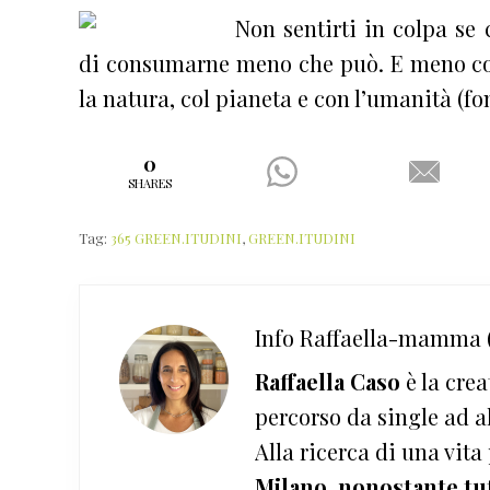
Non sentirti in colpa se
di consumarne meno che può. E meno co
la natura, col pianeta e con l’umanità (fo
0
SHARES
Tag:
365 GREEN.ITUDINI
,
GREEN.ITUDINI
Info
Raffaella-mamma (
Raffaella Caso
è la crea
percorso da single ad a
Alla ricerca di una vita
Milano, nonostante tu