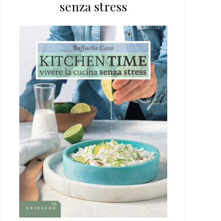
senza stress
web