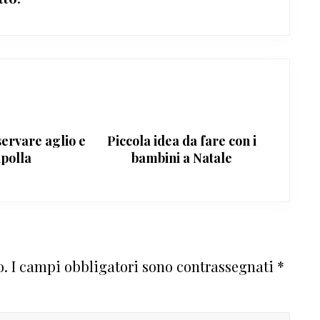
ervare aglio e
Piccola idea da fare con i
ipolla
bambini a Natale
o.
I campi obbligatori sono contrassegnati
*