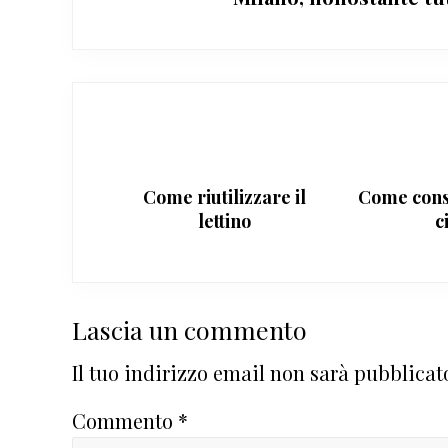
Come riutilizzare il
Come cons
lettino
c
Interazioni
Lascia un commento
del
Il tuo indirizzo email non sarà pubblicat
lettore
Commento
*