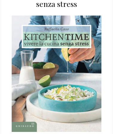
senza stress
web