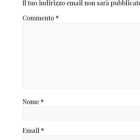
del
Il tuo indirizzo email non sarà pubblicat
lettore
Commento
*
Nome
*
Email
*