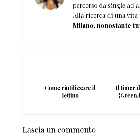
percorso da single ad a
Alla ricerca di una vita
Milano, nonostante tu
Come riutilizzare il
Il timer d
lettino
{Green.i
magg
Interazioni
Lascia un commento