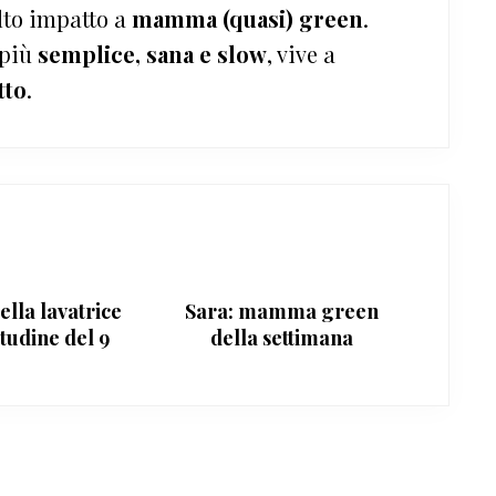
lto impatto a
mamma (quasi) green
.
 più
semplice, sana e slow
, vive a
tto
.
ella lavatrice
Sara: mamma green
tudine del 9
della settimana
io 2011}