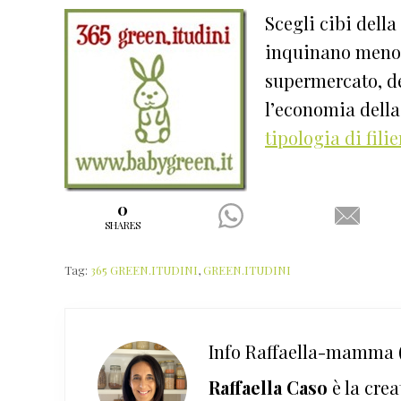
Scegli cibi della
inquinano meno p
supermercato, de
l’economia della
tipologia di fili
0
SHARES
Tag:
365 GREEN.ITUDINI
,
GREEN.ITUDINI
Info
Raffaella-mamma (
Raffaella Caso
è la crea