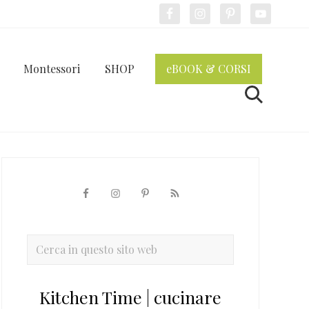
Bef
Hea
Montessori
SHOP
eBOOK & CORSI
Cerca
Barra
laterale
primaria
Cerca
in
questo
Kitchen Time | cucinare
sito