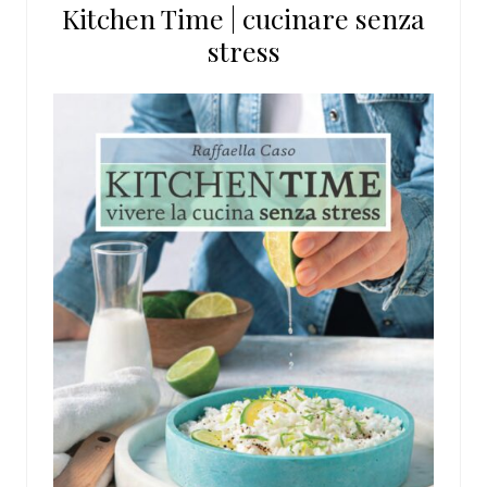
Kitchen Time | cucinare senza
sito
stress
web