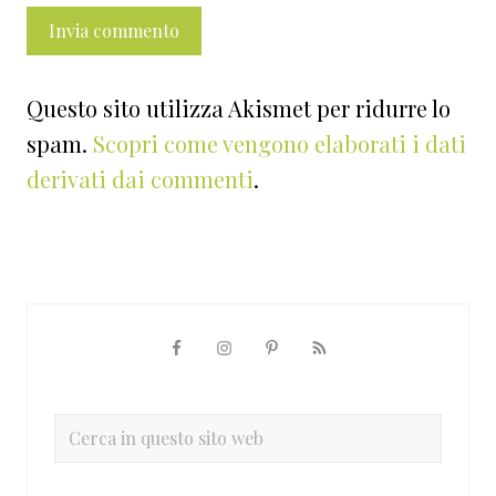
Questo sito utilizza Akismet per ridurre lo
spam.
Scopri come vengono elaborati i dati
derivati dai commenti
.
Barra
laterale
primaria
Cerca
in
questo