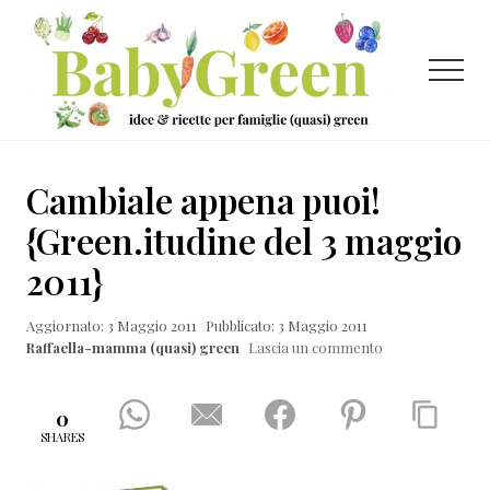
Menu
Passa
Passa
Passa
al
alla
al
contenuto
barra
piè
Menu
principale
laterale
di
primaria
pagina
Idee
e
Cambiale appena puoi!
ricette
{Green.itudine del 3 maggio
per
2011}
famiglie
(quasi)
Aggiornato: 3 Maggio 2011
Pubblicato: 3 Maggio 2011
Raffaella-mamma (quasi) green
Lascia un commento
green
0
SHARES