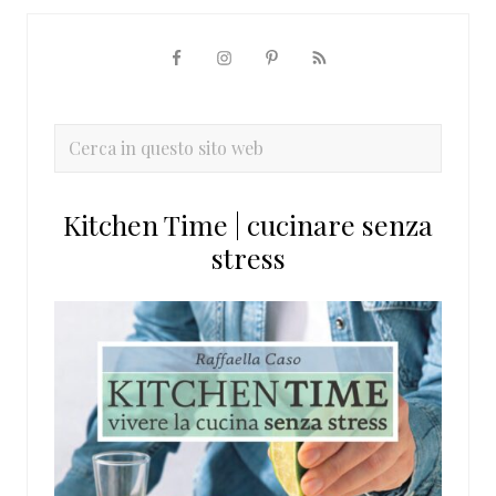
Barra
laterale
primaria
Cerca
in
questo
Kitchen Time | cucinare senza
sito
stress
web