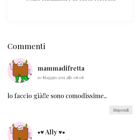
Interazioni
Commenti
del
lettore
mammadifretta
10 Maggio 2011 alle 08:08
lo faccio già!!e sono comodissime..
Rispondi
•♥ Ally ♥•