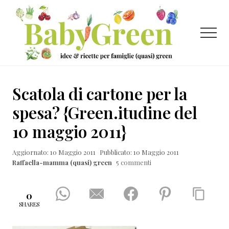
Menu
Passa
Passa
Passa
al
alla
al
contenuto
barra
piè
Menu
principale
laterale
di
primaria
pagina
Idee
e
Scatola di cartone per la
ricette
spesa? {Green.itudine del
per
10 maggio 2011}
famiglie
(quasi)
Aggiornato: 10 Maggio 2011
Pubblicato: 10 Maggio 2011
Raffaella-mamma (quasi) green
5 commenti
green
0
SHARES