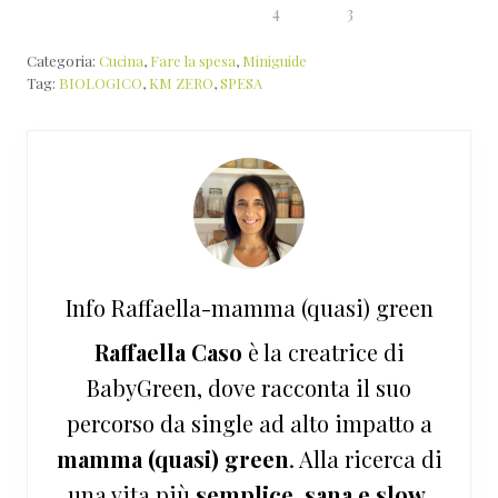
4
3
Categoria:
Cucina
,
Fare la spesa
,
Miniguide
Tag:
BIOLOGICO
,
KM ZERO
,
SPESA
Info
Raffaella-mamma (quasi) green
Raffaella Caso
è la creatrice di
BabyGreen, dove racconta il suo
percorso da single ad alto impatto a
mamma (quasi) green
. Alla ricerca di
una vita più
semplice, sana e slow
,