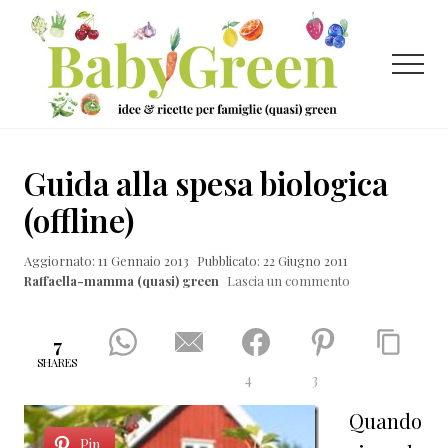
Menu
Passa
Passa
Passa
al
alla
al
contenuto
barra
piè
Menu
principale
laterale
di
primaria
pagina
Idee
e
Guida alla spesa biologica
ricette
(offline)
per
Aggiornato: 11 Gennaio 2013
Pubblicato: 22 Giugno 2011
famiglie
Raffaella-mamma (quasi) green
Lascia un commento
(quasi)
green
7
SHARES
4
3
Quando
Pin