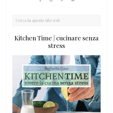
Barra
laterale
primaria
Cerca
in
questo
Kitchen Time | cucinare senza
sito
stress
web