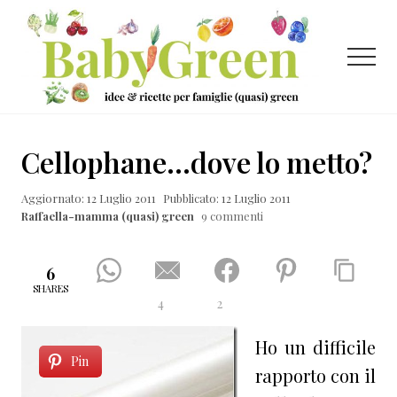
Menu
Passa
Passa
Passa
al
alla
al
contenuto
barra
piè
Menu
principale
laterale
di
primaria
pagina
Idee
e
Cellophane…dove lo metto?
ricette
Aggiornato: 12 Luglio 2011
Pubblicato: 12 Luglio 2011
per
Raffaella-mamma (quasi) green
9 commenti
famiglie
(quasi)
6
green
SHARES
4
2
Ho un difficile
Pin
rapporto con il