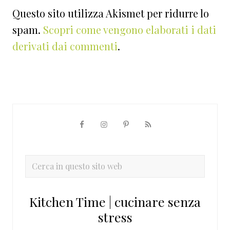
Questo sito utilizza Akismet per ridurre lo
spam.
Scopri come vengono elaborati i dati
derivati dai commenti
.
Barra
laterale
primaria
Cerca
in
questo
Kitchen Time | cucinare senza
sito
stress
web