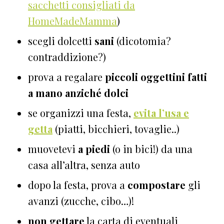
sacchetti consigliati da
HomeMadeMamma
)
scegli dolcetti
sani
(dicotomia?
contraddizione?)
prova a regalare
piccoli oggettini fatti
a mano anziché dolci
se organizzi una festa,
evita l’usa e
getta
(piatti, bicchieri, tovaglie..)
muovetevi
a piedi
(o in bici!) da una
casa all’altra, senza auto
dopo la festa, prova a
compostare
gli
avanzi (zucche, cibo…)!
non gettare
la carta di eventuali