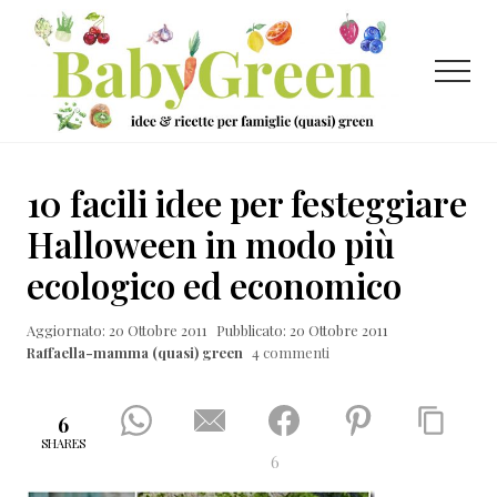
Menu
Passa
Passa
Passa
al
alla
al
contenuto
barra
piè
Menu
principale
laterale
di
primaria
pagina
Idee
e
10 facili idee per festeggiare
ricette
Halloween in modo più
per
ecologico ed economico
famiglie
(quasi)
Aggiornato: 20 Ottobre 2011
Pubblicato: 20 Ottobre 2011
Raffaella-mamma (quasi) green
4 commenti
green
6
SHARES
6