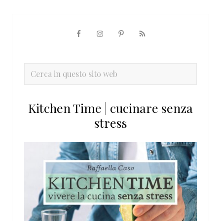
Barra
laterale
primaria
Cerca
in
questo
Kitchen Time | cucinare senza
sito
stress
web