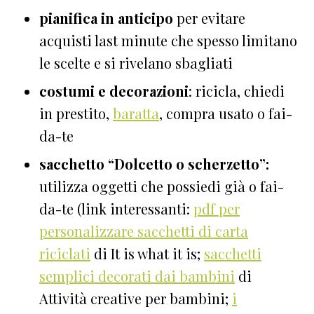
pianifica
in anticipo
per evitare
acquisti last minute che spesso limitano
le scelte e si rivelano sbagliati
costumi e decorazioni
: ricicla, chiedi
in prestito,
baratta
, compra usato o fai-
da-te
sacchetto “Dolcetto o scherzetto”:
utilizza oggetti che possiedi già o fai-
da-te (link interessanti:
pdf per
personalizzare sacchetti di carta
riciclati
di It is what it is;
sacchetti
semplici decorati dai bambini
di
Attività creative per bambini;
i