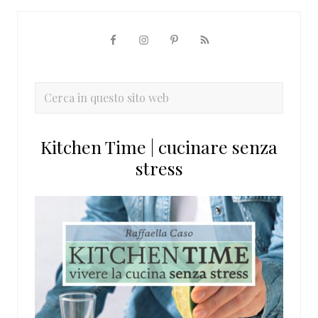
Barra
laterale
primaria
Cerca
in
questo
Kitchen Time | cucinare senza
sito
stress
web