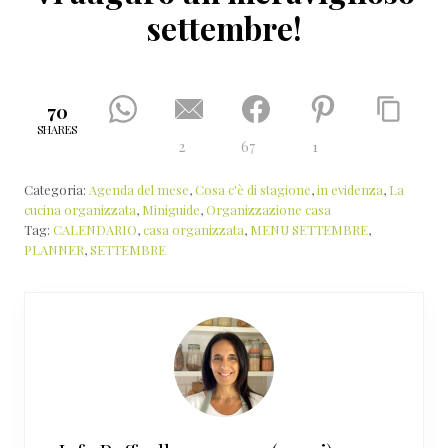
settembre!
70
SHARES
2
67
1
Categoria:
Agenda del mese
,
Cosa c'è di stagione
,
in evidenza
,
La
cucina organizzata
,
Miniguide
,
Organizzazione casa
Tag:
CALENDARIO
,
casa organizzata
,
MENU SETTEMBRE
,
PLANNER
,
SETTEMBRE