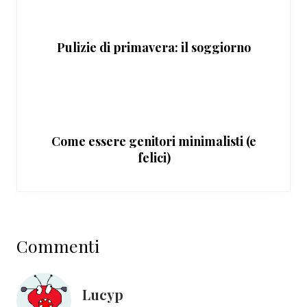
Pulizie di primavera: il soggiorno
Come essere genitori minimalisti (e
felici)
Interazioni
Commenti
del
lettore
Lucyp