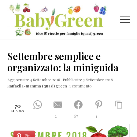
Menu
Passa
Passa
Passa
al
alla
al
contenuto
barra
piè
Menu
principale
laterale
di
primaria
pagina
Idee
e
Settembre semplice e
ricette
organizzato: la miniguida
per
Aggiornato: 4 Settembre 2018
Pubblicato: 3 Settembre 2018
famiglie
Raffaella-mamma (quasi) green
1 commento
(quasi)
green
70
SHARES
2
67
1
Pin