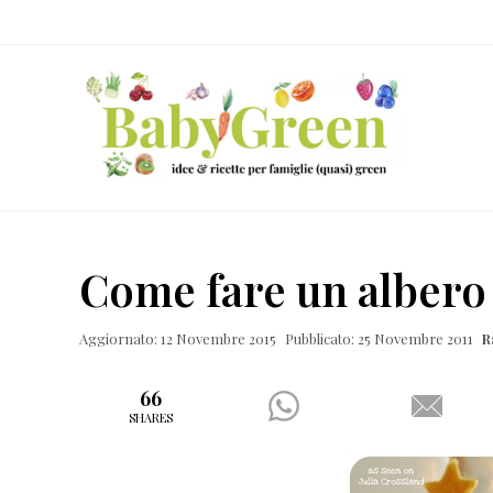
Skip
Passa
Passa
Passa
to
al
alla
al
right
contenuto
barra
piè
header
principale
laterale
di
navigation
primaria
pagina
Idee
e
Come fare un albero d
ricette
per
Aggiornato: 12 Novembre 2015
Pubblicato: 25 Novembre 2011
R
famiglie
(quasi)
66
SHARES
green