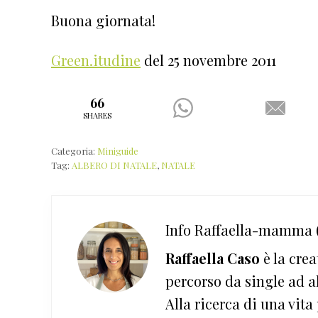
Buona giornata!
Green.itudine
del 25 novembre 2011
66
SHARES
Categoria:
Miniguide
Tag:
ALBERO DI NATALE
,
NATALE
Info
Raffaella-mamma (
Raffaella Caso
è la crea
percorso da single ad a
Alla ricerca di una vita