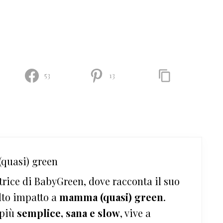
53
13
quasi) green
trice di BabyGreen, dove racconta il suo
lto impatto a
mamma (quasi) green
.
 più
semplice, sana e slow
, vive a