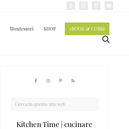
Bef
Hea
Montessori
SHOP
eBOOK & CORSI
Cerca
Barra
laterale
primaria
Cerca
in
questo
Kitchen Time | cucinare
sito