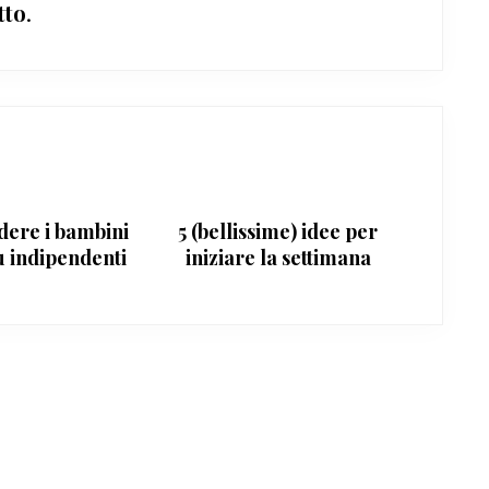
tto
.
ere i bambini
5 (bellissime) idee per
ù indipendenti
iniziare la settimana