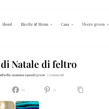
About
Ricette & Menu
Casa
Vivere green
i Natale di feltro
affaella-mamma (quasi) green
2 commenti
53
13