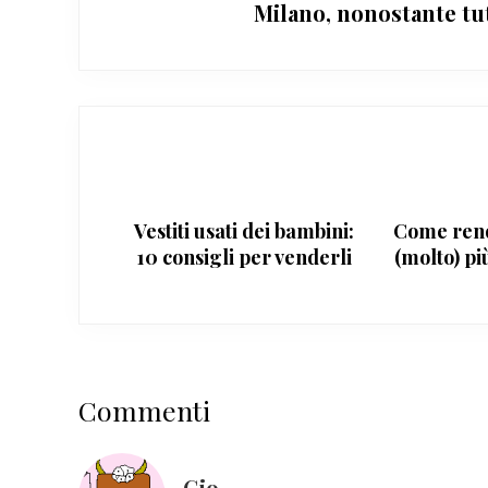
Milano, nonostante tu
Vestiti usati dei bambini:
Come rend
10 consigli per venderli
(molto) pi
(velocemente)
Interazioni
Commenti
del
lettore
Gio