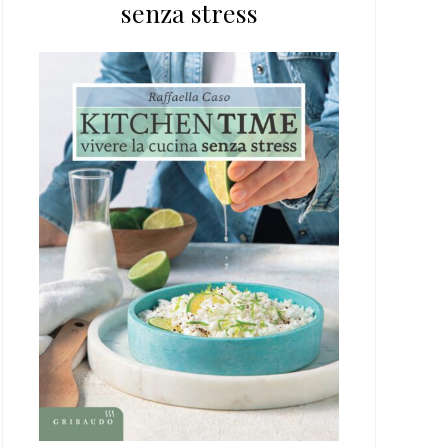
senza stress
web