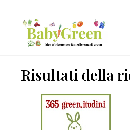
Skip
Passa
Passa
to
al
al
right
contenuto
piè
header
principale
di
navigation
pagina
Idee
e
Risultati della 
ricette
per
famiglie
(quasi)
green