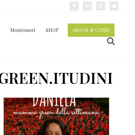
Bef
Hea
Montessori
SHOP
eBOOK & CORSI
Cerca
365 GREEN.ITUDINI