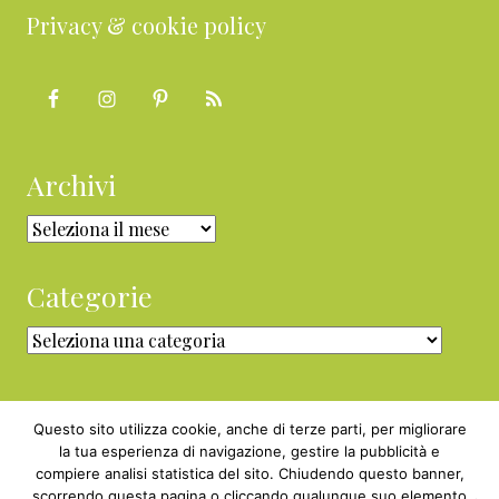
Privacy & cookie policy
Archivi
Archivi
Categorie
Categorie
Questo sito utilizza cookie, anche di terze parti, per migliorare
la tua esperienza di navigazione, gestire la pubblicità e
compiere analisi statistica del sito. Chiudendo questo banner,
Copyright © 2010 - 2026 BabyGreen™ ·
scorrendo questa pagina o cliccando qualunque suo elemento