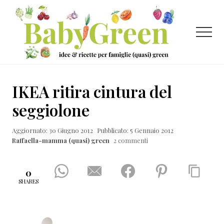
Menu
Passa
Passa
Passa
al
alla
al
contenuto
barra
piè
Menu
principale
laterale
di
primaria
pagina
Idee
e
IKEA ritira cintura del
ricette
seggiolone
per
Aggiornato: 30 Giugno 2012
Pubblicato: 5 Gennaio 2012
famiglie
Raffaella-mamma (quasi) green
2 commenti
(quasi)
green
0
SHARES