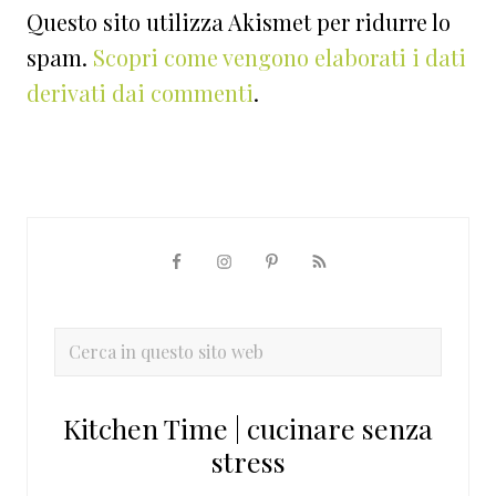
Questo sito utilizza Akismet per ridurre lo
spam.
Scopri come vengono elaborati i dati
derivati dai commenti
.
Barra
laterale
primaria
Cerca
in
questo
Kitchen Time | cucinare senza
sito
stress
web