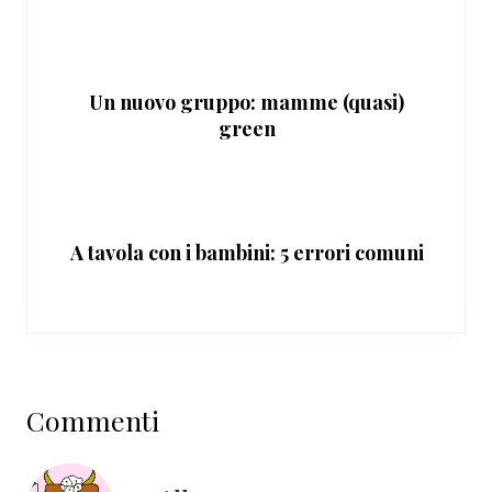
Un nuovo gruppo: mamme (quasi)
green
A tavola con i bambini: 5 errori comuni
Interazioni
Commenti
del
lettore