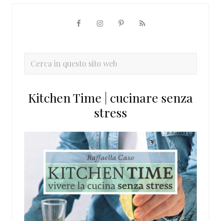
Barra
laterale
primaria
Cerca
in
questo
Kitchen Time | cucinare senza
sito
stress
web