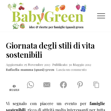
Menu
Passa
Passa
Passa
al
alla
al
contenuto
barra
piè
Menu
principale
laterale
di
primaria
pagina
Idee
e
Giornata degli stili di vita
ricette
sostenibili
per
Aggiornato: 15 Novembre 2013
Pubblicato: 30 Maggio 2012
famiglie
Raffaella-mamma (quasi) green
Lascia un commento
(quasi)
green
0
SHARES
Vi segnalo con piacere un evento per
famiglie
sostenibili
, ricco di attività molto interessanti per tutta