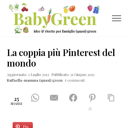
Menu
Passa
Passa
Passa
al
alla
al
contenuto
barra
piè
Menu
principale
laterale
di
primaria
pagina
Idee
e
La coppia più Pinterest del
ricette
mondo
per
Aggiornato: 2 Luglio 2012
Pubblicato: 21 Giugno 2012
famiglie
Raffaella-mamma (quasi) green
5 commenti
(quasi)
green
25
SHARES
25
Pin