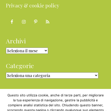
Privacy & cookie policy
Archivi
Archivi
Categorie
Categorie
Questo sito utilizza cookie, anche di terze parti, per migliorare
la tua esperienza di navigazione, gestire la pubblicità e
compiere analisi statistica del sito. Chiudendo questo banner,
Copyright © 2010 - 2026 BabyGreen™ ·
scorrendo questa pagina o cliccando qualunque suo elemento