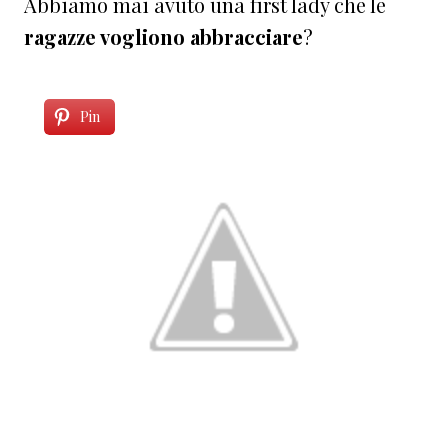
Abbiamo mai avuto una first lady che le
ragazze vogliono abbracciare
?
Pin