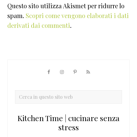
Questo sito utilizza Akismet per ridurre lo
spam.
Scopri come vengono elaborati i dati
derivati dai commenti
.
Barra
laterale
primaria
Cerca
in
questo
Kitchen Time | cucinare senza
sito
stress
web