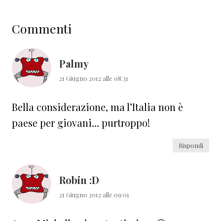
Interazioni
Commenti
del
lettore
Palmy
21 Giugno 2012 alle 08:31
Bella considerazione, ma l’Italia non è
paese per giovani… purtroppo!
Rispondi
Robin :D
21 Giugno 2012 alle 09:01