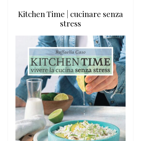
questo
Kitchen Time | cucinare senza
sito
stress
web