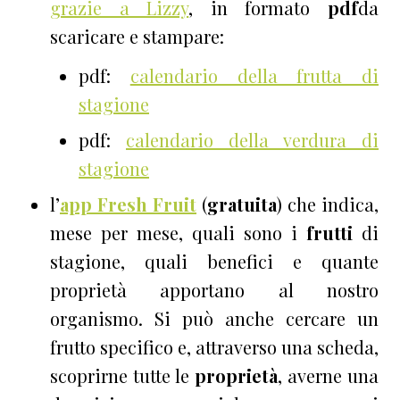
grazie a Lizzy
, in formato
pdf
da
scaricare e stampare:
pdf:
calendario della frutta di
stagione
pdf:
calendario della verdura di
stagione
l’
app Fresh Fruit
(
gratuita
) che indica,
mese per mese, quali sono i
frutti
di
stagione, quali benefici e quante
proprietà apportano al nostro
organismo. Si può anche cercare un
frutto specifico e, attraverso una scheda,
scoprirne tutte le
proprietà
, averne una