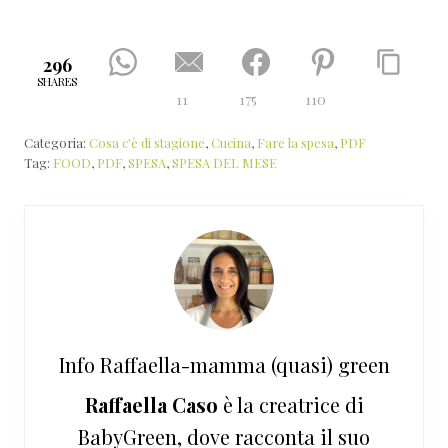
296
SHARES
11
175
110
Categoria:
Cosa c'è di stagione
,
Cucina
,
Fare la spesa
,
PDF
Tag:
FOOD
,
PDF
,
SPESA
,
SPESA DEL MESE
Info
Raffaella-mamma (quasi) green
Raffaella Caso
è la creatrice di
BabyGreen, dove racconta il suo