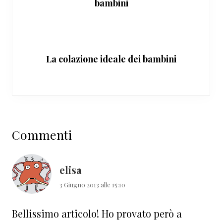
bambini
La colazione ideale dei bambini
Interazioni
Commenti
del
lettore
elisa
3 Giugno 2013 alle 15:10
Bellissimo articolo! Ho provato però a