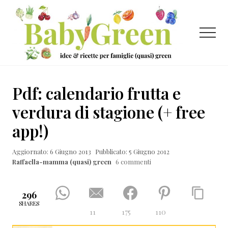
Menu
Passa
Passa
Passa
al
alla
al
contenuto
barra
piè
Menu
principale
laterale
di
primaria
pagina
Idee
e
Pdf: calendario frutta e
ricette
verdura di stagione (+ free
per
app!)
famiglie
(quasi)
Aggiornato: 6 Giugno 2013
Pubblicato: 5 Giugno 2012
Raffaella-mamma (quasi) green
6 commenti
green
296
SHARES
11
175
110