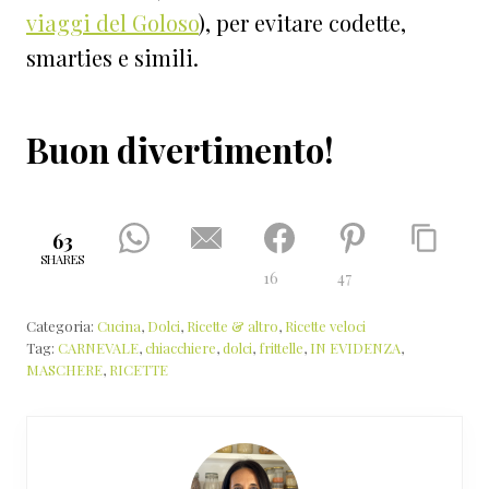
viaggi del Goloso
), per evitare codette,
smarties e simili.
Buon divertimento!
63
SHARES
16
47
Categoria:
Cucina
,
Dolci
,
Ricette & altro
,
Ricette veloci
Tag:
CARNEVALE
,
chiacchiere
,
dolci
,
frittelle
,
IN EVIDENZA
,
MASCHERE
,
RICETTE