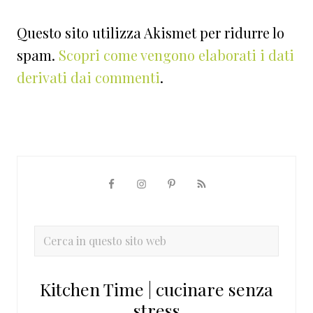
Questo sito utilizza Akismet per ridurre lo
spam.
Scopri come vengono elaborati i dati
derivati dai commenti
.
Barra
laterale
primaria
Cerca
in
questo
Kitchen Time | cucinare senza
sito
stress
web