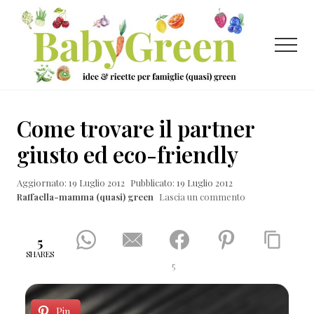
Menu
Passa
Passa
Passa
al
alla
al
contenuto
barra
piè
Menu
principale
laterale
di
primaria
pagina
Idee
e
Come trovare il partner
ricette
giusto ed eco-friendly
per
Aggiornato: 19 Luglio 2012
Pubblicato: 19 Luglio 2012
famiglie
Raffaella-mamma (quasi) green
Lascia un commento
(quasi)
green
5
SHARES
5
Pin