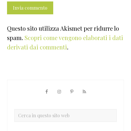
Questo sito utilizza Akismet per ridurre lo
spam.
Scopri come vengono elaborati i dati
derivati dai commenti
.
Barra
laterale
primaria
Cerca
in
questo