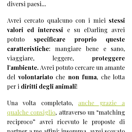
diversi paesi…
Avrei cercato qualcuno con i miei
stessi
valori ed interessi
e su eDarling avrei
potuto
specificare proprio queste
caratteristiche
: mangiare bene e sano,
viaggiare, leggere,
proteggere
l’ambiente.
Avrei potuto cercare un amante
del
volontariato
che
non fuma
, che lotta
per i
diritti degli animali
!
Una volta completato,
anche grazie a
qualche consiglio
, attraverso un “matching
reciproco” avrei ricevuto le proposte di
partner a me affini: insomma, avrei scovato