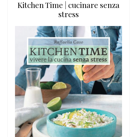
Kitchen Time | cucinare senza
sito
stress
web