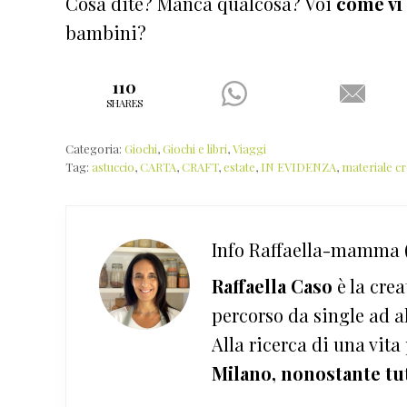
Cosa dite? Manca qualcosa? Voi
come vi 
bambini?
110
SHARES
Categoria:
Giochi
,
Giochi e libri
,
Viaggi
Tag:
astuccio
,
CARTA
,
CRAFT
,
estate
,
IN EVIDENZA
,
materiale cr
Info
Raffaella-mamma (
Raffaella Caso
è la crea
percorso da single ad a
Alla ricerca di una vita
Milano, nonostante tu