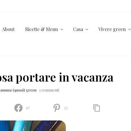
About
Ricette & Menu
Casa
Vivere green
osa portare in vacanza
mamma (quasi) green
3 commenti
97
13