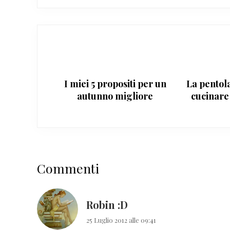
I miei 5 propositi per un
La pentola
autunno migliore
cucinare
Interazioni
Commenti
del
lettore
Robin :D
25 Luglio 2012 alle 09:41