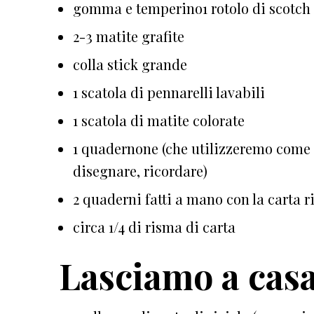
gomma e temperino1 rotolo di scotch
2-3 matite grafite
colla stick grande
1 scatola di pennarelli lavabili
1 scatola di matite colorate
1 quadernone (che utilizzeremo come 
disegnare, ricordare)
2 quaderni fatti a mano con la carta r
circa 1/4 di risma di carta
Lasciamo a casa