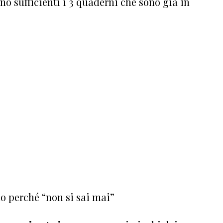
ano sufficienti i 3 quaderni che sono già in
mo perché “non si sai mai”