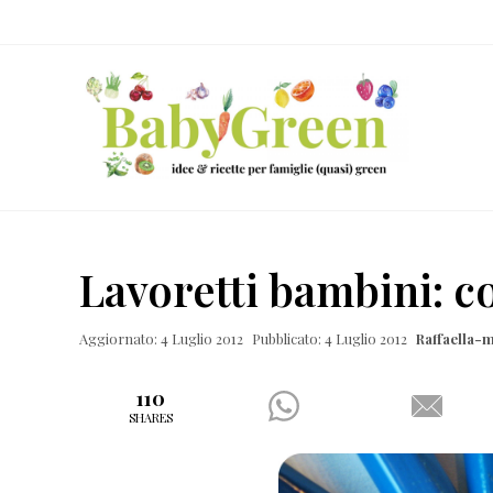
Skip
Passa
Passa
Passa
to
al
alla
al
right
contenuto
barra
piè
header
principale
laterale
di
navigation
primaria
pagina
Idee
e
Lavoretti bambini: c
ricette
per
Aggiornato: 4 Luglio 2012
Pubblicato: 4 Luglio 2012
Raffaella-
famiglie
(quasi)
110
SHARES
green