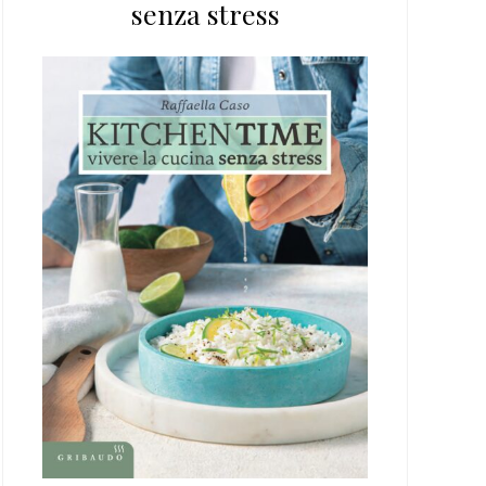
senza stress
web