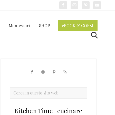
Bef
Hea
Montessori
SHOP
eBOOK & CORSI
Cerca
Barra
laterale
primaria
Cerca
in
questo
Kitchen Time | cucinare
sito