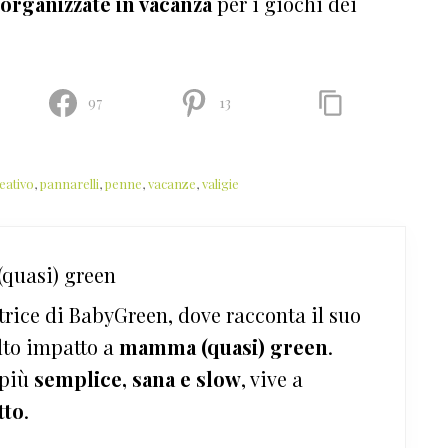
organizzate in vacanza
per i giochi dei
97
13
eativo
,
pannarelli
,
penne
,
vacanze
,
valigie
quasi) green
trice di BabyGreen, dove racconta il suo
lto impatto a
mamma (quasi) green
.
 più
semplice, sana e slow
, vive a
tto
.