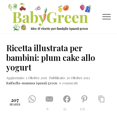
Menu
Passa
Passa
Passa
al
alla
al
contenuto
barra
piè
Menu
principale
laterale
di
primaria
pagina
Idee
e
Ricetta illustrata per
ricette
bambini: plum cake allo
per
yogurt
famiglie
(quasi)
Aggiornato: 2 Ottobre 2015
Pubblicato: 30 Ottobre 2012
Raffaella-mamma (quasi) green
6 commenti
green
207
SHARES
6
22
179