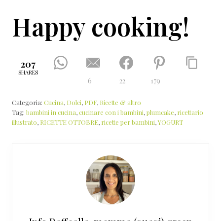
Happy cooking!
207
SHARES
6
22
179
Categoria:
Cucina
,
Dolci
,
PDF
,
Ricette & altro
Tag:
bambini in cucina
,
cucinare con i bambini
,
plumcake
,
ricettario
illustrato
,
RICETTE OTTOBRE
,
ricette per bambini
,
YOGURT