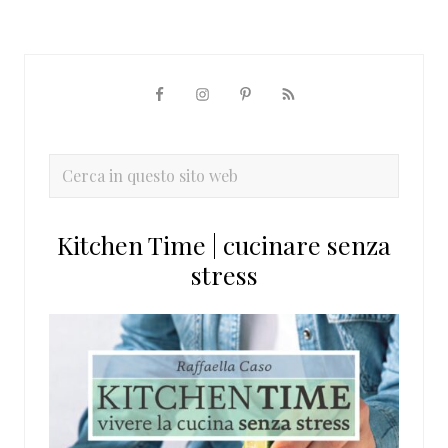
Barra
laterale
primaria
Cerca
in
questo
Kitchen Time | cucinare senza
sito
stress
web