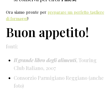
Ora siamo pronte per
preparare un perfetto tagliere
di formaggi
!
Buon appetito!
fonti:
Il grande libro degli alimenti
, Touring
Club Italiano, 2007
Consorzio Parmigiano Reggiano (anche
foto)