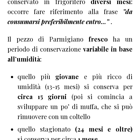
conservato in frigorifero
diversi mesi
:
occorre fare riferimento alla frase
”da
consumarsi preferibilmente entro…”
.
Il pezzo di Parmigiano
fresco
ha un
periodo di conservazione
variabile in base
all’umidità
:
quello più
giovane
e più ricco di
umidità (13-15 mesi) si conserva per
circa 15 giorni
(poi si comincia a
sviluppare un po’ di muffa, che si può
rimuovere con un coltello
quello stagionato
(24 mesi e oltre)
si conserva per circa
1 mese