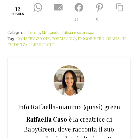
32
SHARES
27
5
Categoria:
Cucina
,
Miniguide
,
Pulizia e sicurezza
Tag:
CONSERVAZIONE
,
FORMAGGIO
,
FRIGORIFERO
,
GRANA
,
IN
EVIDENZA
,
PARMIGIANO
Info
Raffaella-mamma (quasi) green
Raffaella Caso
è la creatrice di
BabyGreen, dove racconta il suo