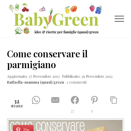
Menu
Passa
Passa
Passa
al
alla
al
contenuto
barra
piè
Menu
principale
laterale
di
primaria
pagina
Idee
e
Come conservare il
ricette
parmigiano
per
Aggiornato: 27 Novembre 2013
Pubblicato: 29 Novembre 2012
famiglie
Raffaella-mamma (quasi) green
2 commenti
(quasi)
green
32
SHARES
27
5
Pin