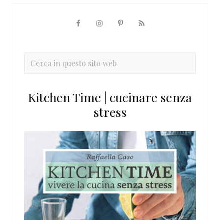
Barra
laterale
primaria
Cerca
in
questo
Kitchen Time | cucinare senza
sito
stress
web