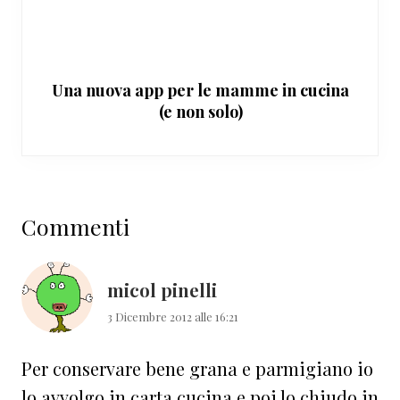
Una nuova app per le mamme in cucina
(e non solo)
Interazioni
Commenti
del
lettore
micol pinelli
3 Dicembre 2012 alle 16:21
Per conservare bene grana e parmigiano io
lo avvolgo in carta cucina e poi lo chiudo in