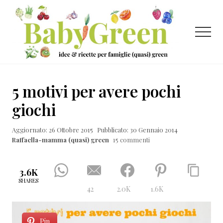
Menu
Passa
Passa
Passa
al
alla
al
contenuto
barra
piè
Menu
principale
laterale
di
primaria
pagina
Idee
e
5 motivi per avere pochi
ricette
giochi
per
Aggiornato: 26 Ottobre 2015
Pubblicato: 30 Gennaio 2014
famiglie
Raffaella-mamma (quasi) green
15 commenti
(quasi)
green
3.6K
SHARES
42
2.0K
1.6K
Pin