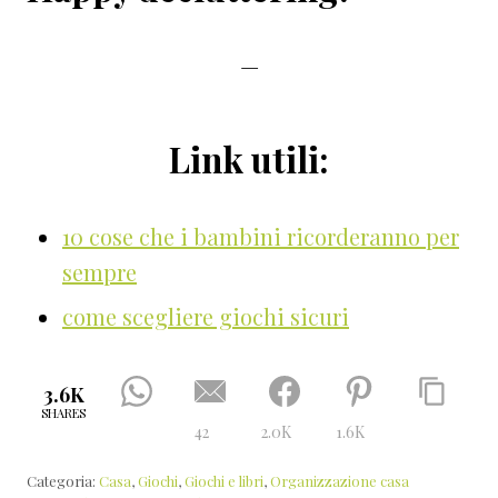
—
Link utili:
10 cose che i bambini ricorderanno per
sempre
come scegliere giochi sicuri
3.6K
SHARES
42
2.0K
1.6K
Categoria:
Casa
,
Giochi
,
Giochi e libri
,
Organizzazione casa