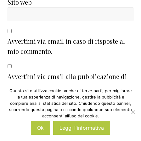
Sito web
Avvertimi via email in caso di risposte al
mio commento.
Avvertimi via email alla pubblicazione di
un nuovo articolo.
Questo sito utilizza cookie, anche di terze parti, per migliorare
la tua esperienza di navigazione, gestire la pubblicità e
compiere analisi statistica del sito. Chiudendo questo banner,
scorrendo questa pagina o cliccando qualunque suo elemento
acconsenti all’uso dei cookie.
Questo sito utilizza Akismet per ridurre lo
Ok
Leggi l'informativa
spam.
Scopri come vengono elaborati i dati